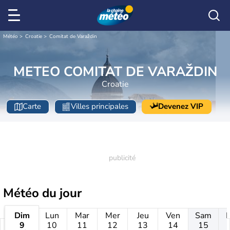
Météo
Croatie
Comitat de Varaždin
METEO COMITAT DE VARAŽDIN
Croatie
Carte
Villes principales
Devenez VIP
Météo
du jour
Dim
Lun
Mar
Mer
Jeu
Ven
Sam
9
10
11
12
13
14
15