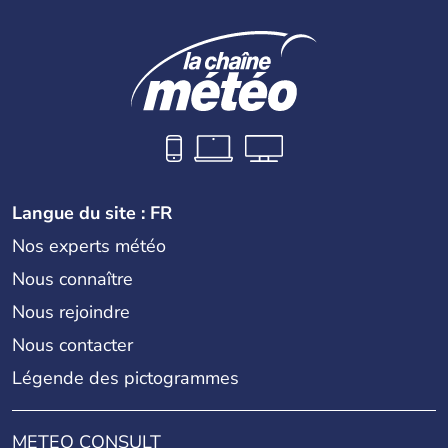
La
Croatie
est un pays du Sud de l’Europe, qui s’étend des
Alpes jusqu’à l’Adriatique. Sa capitale est
Zagreb
. Région
devenue très touristique depuis une quinzaine d’années,
les villes les plus visitées s’appellent
Split
et
Dubrovnik
.
Plus de neuf millions de personnes transitent chaque
année par le pays.
Langue du site : FR
Nos experts météo
Nous connaître
Nous rejoindre
Nous contacter
Légende des pictogrammes
METEO CONSULT