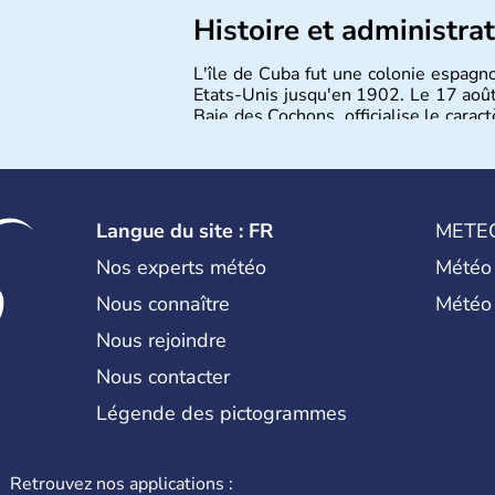
Histoire et administra
L'île de Cuba fut une colonie espagn
Etats-Unis jusqu'en 1902. Le 17 août
Baie des Cochons, officialise le caract
communiste. Le pays est cependant
opposants. Aujourd'hui, l'embargo am
son plein à Cuba.
Langue du site : FR
METE
Nos experts météo
Météo
Nous connaître
Météo
Nous rejoindre
Nous contacter
Légende des pictogrammes
Retrouvez nos applications :