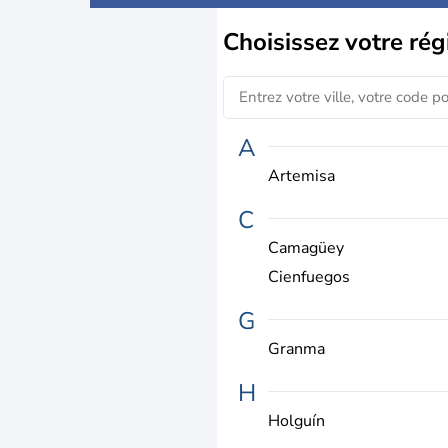
Choisissez
votre rég
A
Artemisa
C
Camagüey
Cienfuegos
G
Granma
H
Holguín