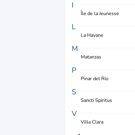
I
Île de la Jeunesse
L
La Havane
M
Matanzas
P
Pinar del Río
S
Sancti Spiritus
V
Villa Clara