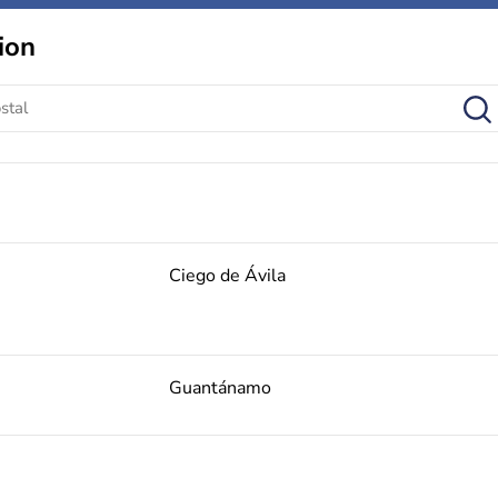
ion
Ciego de Ávila
Guantánamo