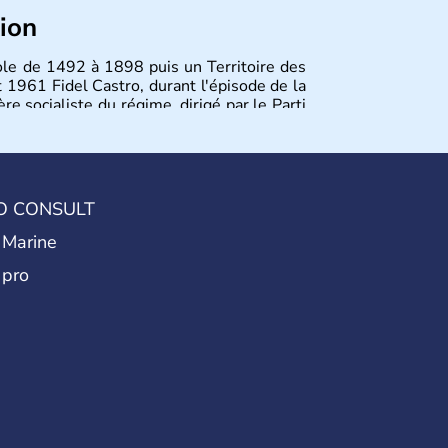
tion
ole de 1492 à 1898 puis un Territoire des
 1961 Fidel Castro, durant l'épisode de la
ère socialiste du régime, dirigé par le Parti
 considéré comme une dictature par ses
éricain a été assoupli et le tourisme bat
O CONSULT
 Marine
 pro