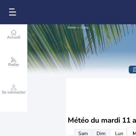
Météo
Cuba
Accueil
Radar
Se connecter
Météo du
mardi 11 
Sam
Dim
Lun
M