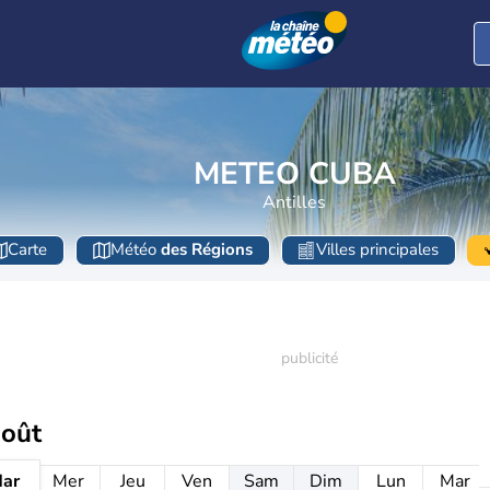
METEO CUBA
Antilles
Carte
Météo
des Régions
Villes principales
août
ar
Mer
Jeu
Ven
Sam
Dim
Lun
Mar