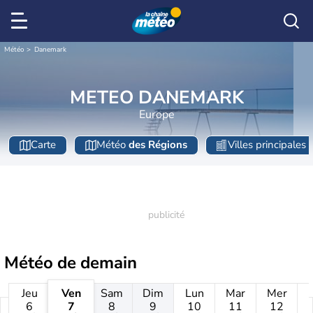
Météo
Danemark
METEO DANEMARK
Europe
Carte
Météo
des Régions
Villes principales
Météo de
demain
Jeu
Ven
Sam
Dim
Lun
Mar
Mer
6
7
8
9
10
11
12