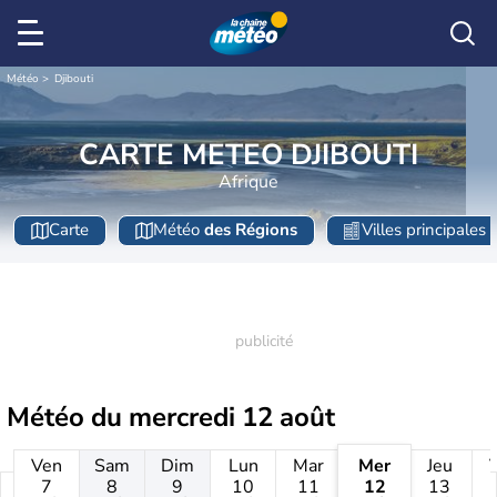
Météo
Djibouti
CARTE METEO DJIBOUTI
Afrique
Carte
Météo
des Régions
Villes principales
Météo du
mercredi 12 août
Ven
Sam
Dim
Lun
Mar
Mer
Jeu
7
8
9
10
11
12
13