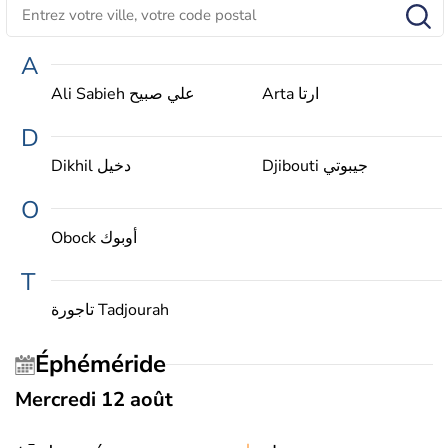
A
Arta ارتا
Ali Sabieh علي صبيح
D
Djibouti جيبوتي
Dikhil دخيل
O
Obock أوبوك
T
تاجورة Tadjourah
Éphéméride
Mercredi 12 août