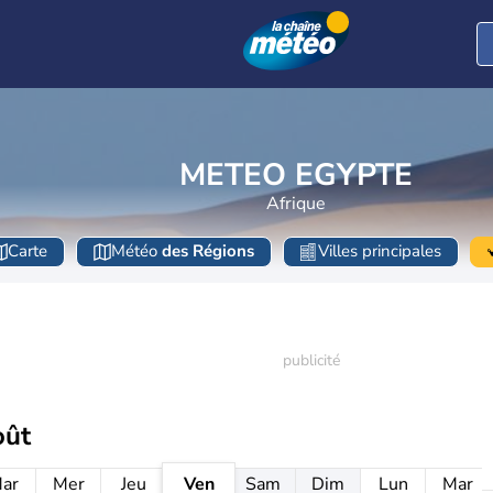
METEO EGYPTE
Afrique
Carte
Météo
des Régions
Villes principales
oût
ar
Mer
Jeu
Ven
Sam
Dim
Lun
Mar