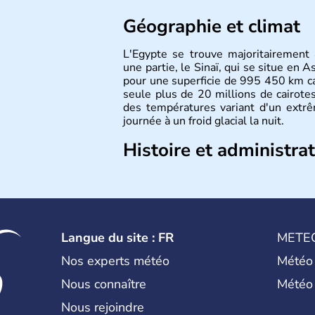
Géographie et climat
L'Egypte se trouve majoritairement
une partie, le Sinaï, qui se situe en 
pour une superficie de 995 450 km car
seule plus de 20 millions de cairote
des températures variant d'un extrêm
journée à un froid glacial la nuit.
Histoire et administra
La vallée du Nil a accueilli l'une des ci
de la Mésopotamie jusqu'à l'Egypte
dans le passé sont connues pour le
avance sur le reste du monde. Apr
comme les perses et les grecs, cet
Langue du site : FR
METE
sous la domination arabe au VIIème siè
Nos experts météo
Météo
Nous connaître
Météo
Nous rejoindre