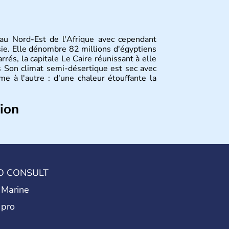
 au Nord-Est de l'Afrique avec cependant
Asie. Elle dénombre 82 millions d'égyptiens
rés, la capitale Le Caire réunissant à elle
s Son climat semi-désertique est sec avec
e à l'autre : d'une chaleur étouffante la
tion
vilisations les plus brillantes de l'Histoire :
 des pharaons, les populations présentes
ur culture et leurs technologies très en
ès avoir été occupée par divers peuples
te république démocratique se développe
O CONSULT
cle et en garde sa langue officielle.
 Marine
 pro