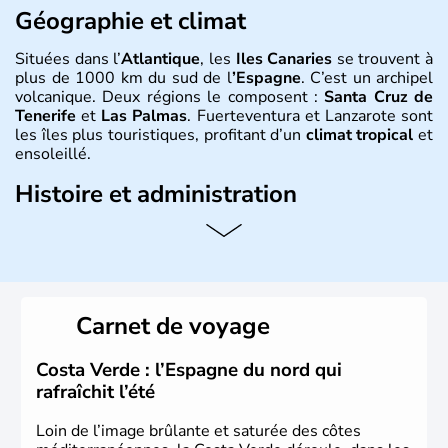
Géographie et climat
Situées dans l’
Atlantique
, les
Iles Canaries
se trouvent à
plus de 1000 km du sud de l
’Espagne
. C’est un archipel
volcanique. Deux régions le composent :
Santa Cruz de
Tenerife
et
Las Palmas
. Fuerteventura et Lanzarote sont
les îles plus touristiques, profitant d’un
climat tropical
et
ensoleillé.
Histoire et administration
Les Ile Canaries
font parties des 17 communautés
autonomes
espagnoles
. Elles tiennent leur nom de «
l’île
aux chiens
», surnom donné à l’île par les premiers
conquérants qui y trouvèrent de grands chiens ou peut-
être à cause des phoques qu’on y trouve également
Carnet de voyage
appelés « chiens de mer ».
Costa Verde : l’Espagne du nord qui
rafraîchit l’été
Loin de l’image brûlante et saturée des côtes