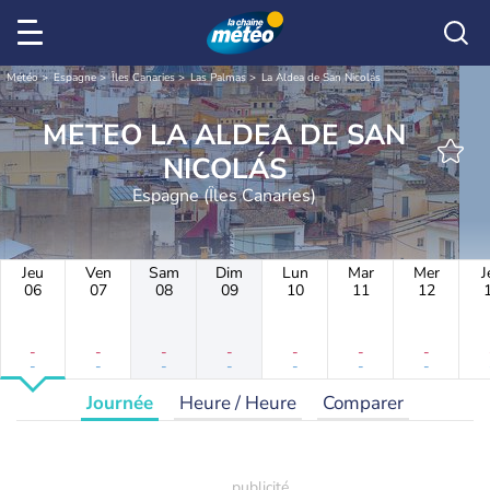
Météo
Espagne
Îles Canaries
Las Palmas
La Aldea de San Nicolás
METEO LA ALDEA DE SAN
NICOLÁS
Espagne (Îles Canaries)
Jeu
Ven
Sam
Dim
Lun
Mar
Mer
J
06
07
08
09
10
11
12
-
-
-
-
-
-
-
-
-
-
-
-
-
-
Journée
Heure / Heure
Comparer