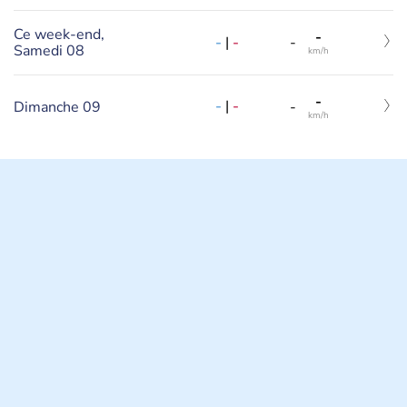
Ce week-end,
-
-
|
-
-
Samedi 08
km/h
-
-
|
-
Dimanche 09
-
km/h