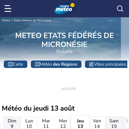
Météo
Etats Fédérés de Micronésie
METEO ETATS FÉDÉRÉS DE
MICRONÉSIE
Océanie
Carte
Météo
des Régions
Villes principales
Météo du
jeudi 13 août
Dim
Lun
Mar
Mer
Jeu
Ven
Sam
9
10
11
12
13
14
15