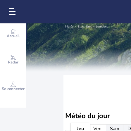
Météo
Etats-Unis
Louisiane
Accueil
Radar
Se connecter
Météo
du jour
Jeu
Ven
Sam
D