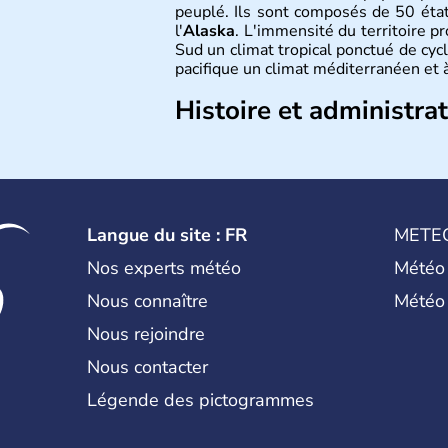
peuplé. Ils sont composés de 50 état
l'
Alaska
. L'immensité du territoire p
Sud un climat tropical ponctué de cycl
pacifique un climat méditerranéen et à
Histoire et administra
Les premiers habitants desEtats-Unis
ans lors de la dernière glaciation. Pl
l'arrivée des européens, suite à l
Colomb en 1492. Les 13 colonies b
d'indépendance en 1776 et adoptent
Langue du site : FR
METE
conquête de l'Ouest marque ensuite 
intense.
Nos experts météo
Météo
Nous connaître
Météo
Nous rejoindre
Nous contacter
Légende des pictogrammes