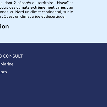
s, dont 2 séparés du territoire :
Hawaï
et
roduit des
climats extrêmement variés
: au
ones, au Nord un climat continental, sur le
 l'Ouest un climat aride et désertique.
tion
 sont arrivés d'Asie il y a environ 30 000
usieurs populations se sont succédées avant
a découverte du continent par Christophe
ritanniques proclament la Déclaration
 leur première constitution en 1787. La
O CONSULT
l'entrée dans une phase de développement
 Marine
 pro