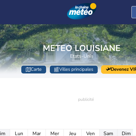
METEO LOUISIANE
Etats-Unis
Carte
Villes principales
Devenez VI
im
Lun
Mar
Mer
Jeu
Ven
Sam
Dim