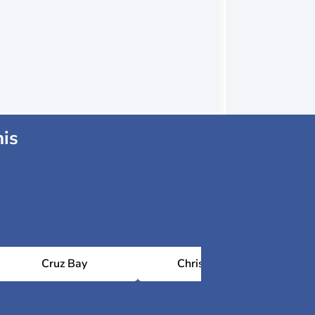
nis
Cruz Bay
Christiansted