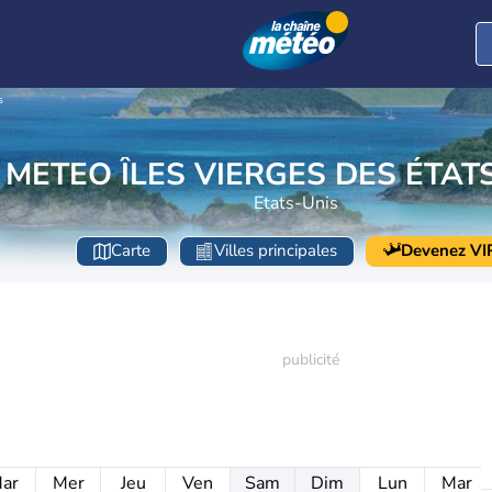
s
METEO ÎLES VIERGES DES ÉTAT
Etats-Unis
Carte
Villes principales
Devenez VI
ar
Mer
Jeu
Ven
Sam
Dim
Lun
Mar