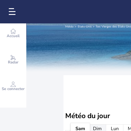
Météo
Etats-Unis
Îles Vierges des États-Uni
Accueil
Radar
Se connecter
Météo
du jour
Sam
Dim
Lun
M