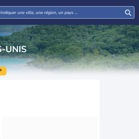
S-UNIS
P
Mer
Jeu
Ven
Sam