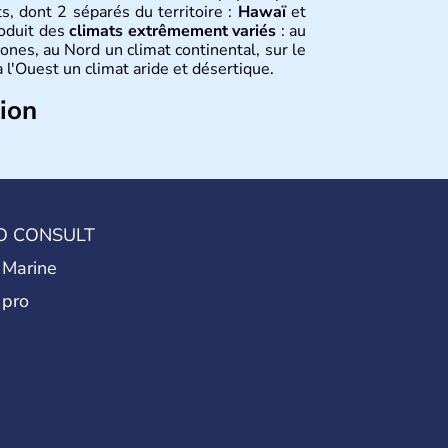
s, dont 2 séparés du territoire :
Hawaï
et
roduit des
climats extrêmement variés
: au
ones, au Nord un climat continental, sur le
 l'Ouest un climat aride et désertique.
tion
 sont arrivés d'Asie il y a environ 30 000
usieurs populations se sont succédées avant
a découverte du continent par Christophe
ritanniques proclament la Déclaration
 leur première constitution en 1787. La
O CONSULT
l'entrée dans une phase de développement
 Marine
 pro