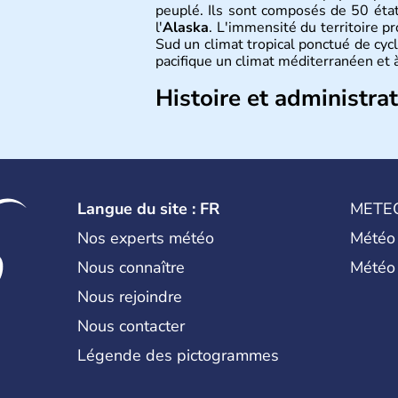
peuplé. Ils sont composés de 50 état
l'
Alaska
. L'immensité du territoire p
Sud un climat tropical ponctué de cycl
pacifique un climat méditerranéen et à
Histoire et administra
Les premiers habitants desEtats-Unis
ans lors de la dernière glaciation. Pl
l'arrivée des européens, suite à l
Colomb en 1492. Les 13 colonies b
d'indépendance en 1776 et adoptent
Langue du site : FR
METE
conquête de l'Ouest marque ensuite 
intense.
Nos experts météo
Météo
Nous connaître
Météo
Nous rejoindre
Nous contacter
Légende des pictogrammes