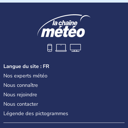
Les premiers habitants desEtats-Unis sont arrivés d'Asie
il y a environ 30 000 ans lors de la dernière glaciation.
Plusieurs populations se sont succédées avant l'arrivée
des européens, suite à la découverte du continent par
Christophe Colomb en 1492. Les 13 colonies
britanniques proclament la Déclaration d'indépendance
en 1776 et adoptent leur première constitution en 1787.
La conquête de l'Ouest marque ensuite l'entrée dans une
phase de développement intense.
Langue du site : FR
Nos experts météo
Nous connaître
Nous rejoindre
Nous contacter
Légende des pictogrammes