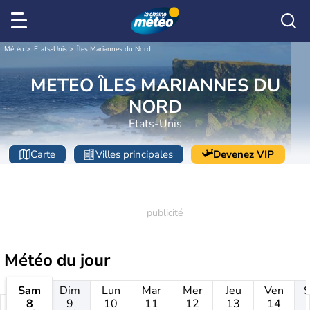
Météo
Etats-Unis
Îles Mariannes du Nord
METEO ÎLES MARIANNES DU
NORD
Etats-Unis
Carte
Villes principales
Devenez VIP
Météo
du jour
Sam
Dim
Lun
Mar
Mer
Jeu
Ven
8
9
10
11
12
13
14