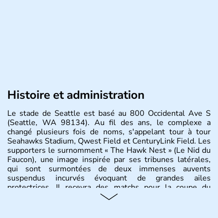
Histoire et administration
Le stade de Seattle est basé au 800 Occidental Ave S
(Seattle, WA 98134). Au fil des ans, le complexe a
changé plusieurs fois de noms, s'appelant tour à tour
Seahawks Stadium, Qwest Field et CenturyLink Field. Les
supporters le surnomment « The Hawk Nest » (Le Nid du
Faucon), une image inspirée par ses tribunes latérales,
qui sont surmontées de deux immenses auvents
suspendus incurvés évoquant de grandes ailes
protectrices. Il recevra des matchs pour la coupe du
monde FIFA 2026.