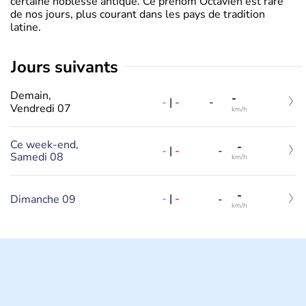
certaine noblesse antique. Ce prénom Octavien est rare
de nos jours, plus courant dans les pays de tradition
latine.
jours suivants
Demain,
-
-
|
-
-
Vendredi 07
km/h
Ce week-end,
-
-
|
-
-
Samedi 08
km/h
-
-
|
-
Dimanche 09
-
km/h