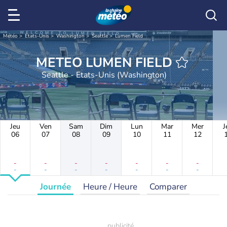
Météo
Etats-Unis
Washington
Seattle
Lumen Field
METEO LUMEN FIELD
Seattle - Etats-Unis (Washington)
Jeu
Ven
Sam
Dim
Lun
Mar
Mer
J
06
07
08
09
10
11
12
-
-
-
-
-
-
-
-
-
-
-
-
-
-
Journée
Heure / Heure
Comparer