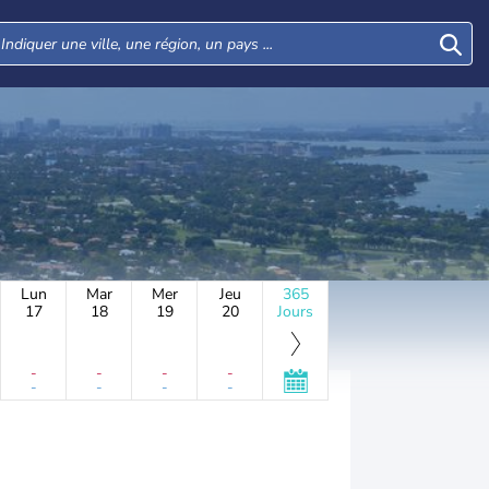
Lun
Mar
Mer
Jeu
365
17
18
19
20
Jours
-
-
-
-
-
-
-
-