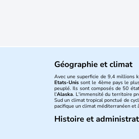
Géographie et climat
Avec une superficie de 9,4 millions k
Etats-Unis
sont le 4ème pays le plu
peuplé. Ils sont composés de 50 état
l'
Alaska
. L'immensité du territoire p
Sud un climat tropical ponctué de cycl
pacifique un climat méditerranéen et à
Histoire et administra
Les premiers habitants desEtats-Unis
ans lors de la dernière glaciation. Pl