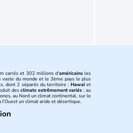
m carrés et 302 millions d'
américains
les
s vaste du monde et le 3ème pays le plus
s, dont 2 séparés du territoire :
Hawaï
et
roduit des
climats extrêmement variés
: au
ones, au Nord un climat continental, sur le
 l'Ouest un climat aride et désertique.
tion
 sont arrivés d'Asie il y a environ 30 000
usieurs populations se sont succédées avant