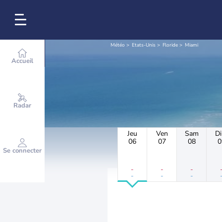
Météo
Etats-Unis
Floride
Miami
Accueil
Radar
Jeu
Ven
Sam
D
06
07
08
0
Se connecter
-
-
-
-
-
-