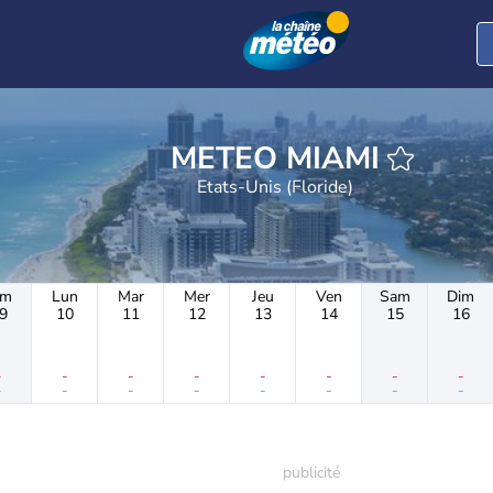
METEO MIAMI
Etats-Unis (Floride)
im
Lun
Mar
Mer
Jeu
Ven
Sam
Dim
9
10
11
12
13
14
15
16
-
-
-
-
-
-
-
-
-
-
-
-
-
-
-
-