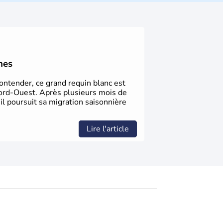
a découverte du continent par Christophe
ritanniques proclament la Déclaration
 leur première constitution en 1787. La
l'entrée dans une phase de développement
nes
Contender, ce grand requin blanc est
ord-Ouest. Après plusieurs mois de
 il poursuit sa migration saisonnière
Lire l'article