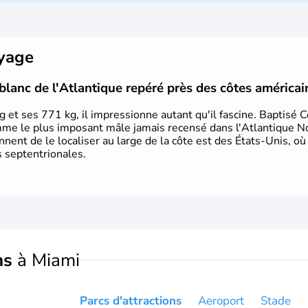
l'arrivée des européens, suite à l
Colomb en 1492. Les 13 colonies b
d'indépendance en 1776 et adoptent
conquête de l'Ouest marque ensuite 
oyage
intense.
blanc de l'Atlantique repéré près des côtes américai
 et ses 771 kg, il impressionne autant qu'il fascine. Baptisé 
mme le plus imposant mâle jamais recensé dans l'Atlantique N
iennent de le localiser au large de la côte est des États-Unis, où
s septentrionales.
ns
à Miami
Parcs d'attractions
Aeroport
Stade