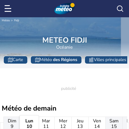
Météo
Fidji
METEO FIDJI
Océanie
Carte
Météo
des Régions
Villes principales
Météo de
demain
Dim
Lun
Mar
Mer
Jeu
Ven
Sam
9
10
11
12
13
14
15