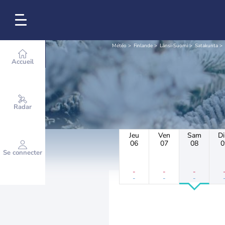
Météo
Finlande
Länsi-Suomi
Satakunta
Accueil
Radar
Jeu
Ven
Sam
D
06
07
08
0
Se connecter
-
-
-
-
-
-