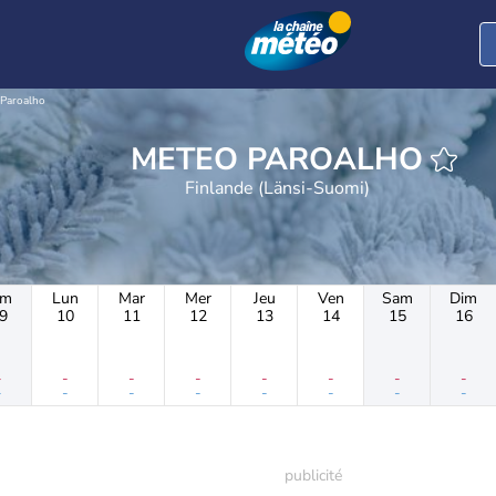
Paroalho
METEO PAROALHO
Finlande (Länsi-Suomi)
im
Lun
Mar
Mer
Jeu
Ven
Sam
Dim
9
10
11
12
13
14
15
16
-
-
-
-
-
-
-
-
-
-
-
-
-
-
-
-