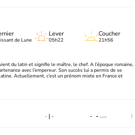
rnier
Lever
Coucher
oissant de Lune
05h22
21h56
t du latin et signifie le maître, le chef. A l’époque romaine,
partenance avec l’empereur. Son succès lui a permis de se
latine. Actuellement, c’est un prénom mixte en France et
-
|
-
-
-
km/h