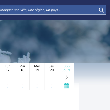
Lun
Mar
Mer
Jeu
365
17
18
19
20
Jours
-
-
-
-
-
-
-
-