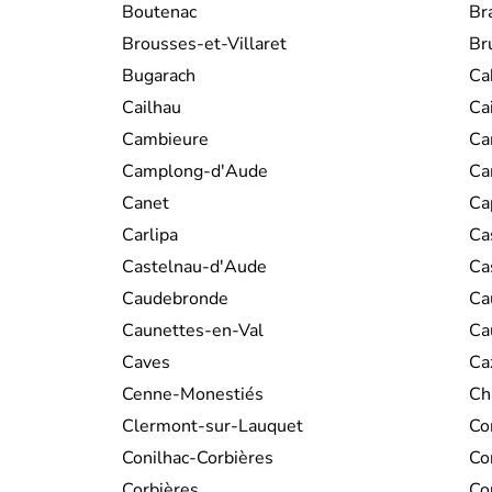
Boutenac
Br
Brousses-et-Villaret
Br
Bugarach
Ca
Cailhau
Ca
Cambieure
Ca
Camplong-d'Aude
Ca
Canet
Ca
Carlipa
Ca
Castelnau-d'Aude
Ca
Caudebronde
Ca
Caunettes-en-Val
Ca
Caves
Ca
Cenne-Monestiés
Ch
Clermont-sur-Lauquet
Co
Conilhac-Corbières
Co
Corbières
Co