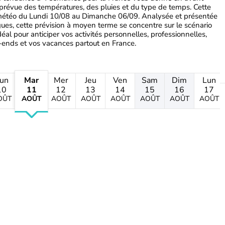
 prévue des températures, des pluies et du type de temps. Cette
 météo du Lundi 10/08 au Dimanche 06/09. Analysée et présentée
ues, cette prévision à moyen terme se concentre sur le scénario
déal pour anticiper vos activités personnelles, professionnelles,
ends et vos vacances partout en France.
un
Mar
Mer
Jeu
Ven
Sam
Dim
Lun
10
11
12
13
14
15
16
17
OÛT
AOÛT
AOÛT
AOÛT
AOÛT
AOÛT
AOÛT
AOÛT