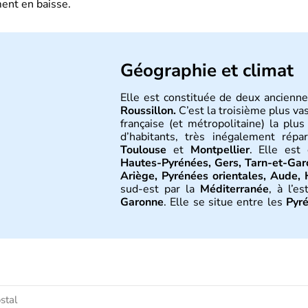
ent en baisse.
Géographie et climat
Elle est constituée de deux ancienne
Roussillon.
C’est la troisième plus va
française (et métropolitaine) la plu
d’habitants, très inégalement répa
Toulouse
et
Montpellier
. Elle est
Hautes-Pyrénées, Gers, Tarn-et-Gar
Ariège, Pyrénées orientales, Aude, 
sud-est par la
Méditerranée
, à l’es
Garonne
. Elle se situe entre les
Pyr
partagée entre trois influences : mé
et au sud et océanique à l’ouest.
Histoire et administra
La région a été tardivement sous do
après J.C. À la division de l'Empire fran