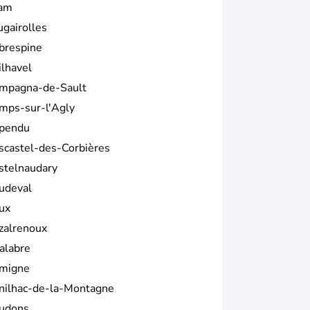
am
ugairolles
brespine
ilhavel
mpagna-de-Sault
mps-sur-l'Agly
pendu
scastel-des-Corbières
stelnaudary
udeval
ux
zalrenoux
alabre
migne
nilhac-de-la-Montagne
udons