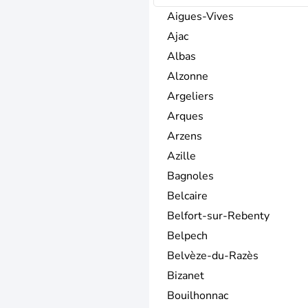
Aigues-Vives
Ajac
Albas
Alzonne
Argeliers
Arques
Arzens
Azille
Bagnoles
Belcaire
Belfort-sur-Rebenty
Belpech
Belvèze-du-Razès
Bizanet
Bouilhonnac