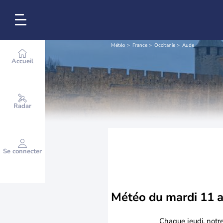
Météo
France
Occitanie
Aude
Accueil
Radar
Se connecter
Météo du
mardi 11 
Chaque jeudi, notr