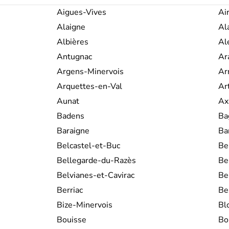
en différents comtés, duchés, royau
plus vraiment jamais été unie. La
Aigues-Vives
Ai
ciment de toutes ces provinces. En
Alaigne
Al
utilisé la langue occitane pour propag
bien vite neutralisés par les
montag
Albières
Al
révoltes et de rébellions contre les
Antugnac
Ar
locale, parmi lesquelles la révolu
guerres des camisards, la révolte de
Argens-Minervois
Ar
Larzac.
Arquettes-en-Val
Ar
Aunat
Ax
Badens
Ba
Baraigne
Ba
Belcastel-et-Buc
Be
Bellegarde-du-Razès
Be
Belvianes-et-Cavirac
Be
Berriac
Be
Bize-Minervois
Bl
Bouisse
Bo