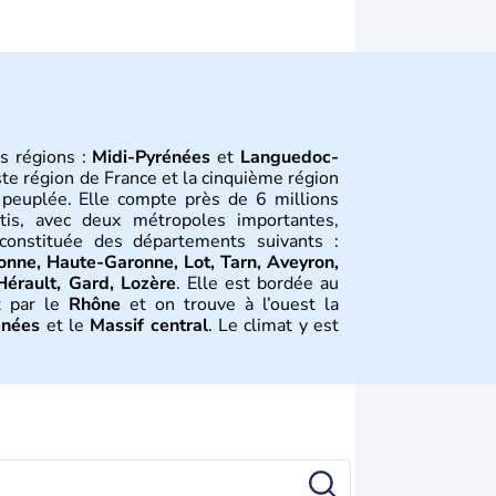
s régions :
Midi-Pyrénées
et
Languedoc-
ste région de France et la cinquième région
s peuplée. Elle compte près de 6 millions
rtis, avec deux métropoles importantes,
 constituée des départements suivants :
onne, Haute-Garonne, Lot, Tarn, Aveyron,
Hérault, Gard, Lozère
. Elle est bordée au
t par le
Rhône
et on trouve à l’ouest la
énées
et le
Massif central
. Le climat y est
diterranéenne à l’est, montagnarde au nord
tion
mination romaine, à partir du 4ème siècle
c, l'
Occitanie
a été divisée au 9ème siècle