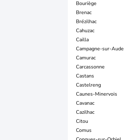
Bouriège
Brenac
Brézilhac
Cahuzac
Cailla
Campagne-sur-Aude
Camurac
Carcassonne
Castans
Castelreng
Caunes-Minervois
Cavanac
Cazilhac
Citou
Comus
Conques-sur-Orbiel