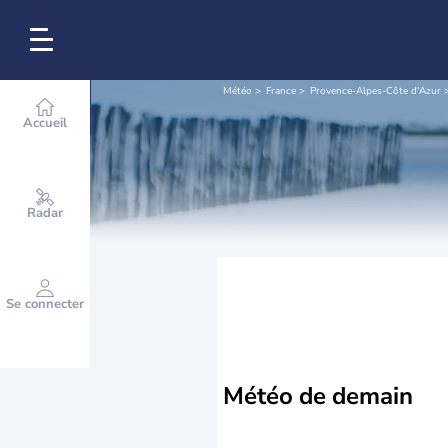
Météo
France
Provence-Alpes-Côte d'Azur
Accueil
Radar
Se connecter
Météo de
demain