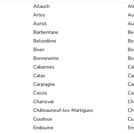
est le premier à s’être installé ici
Marseille
et en fondant
Antipolis
et
Allauch
Al
littoral de la Côte d'Azur accueil
Arles
Au
balnéaires modernes, fréquentées pa
l'arrivée du chemin de fer dans le mil
Auriol
Au
de plaisance d'aristocrates en prove
Barbentane
Be
20ème siècle, la
Côte d'Azur
a été fr
comme
Picasso
ou
Matisse
, puis en
Belcodène
Be
Brigitte Bardot
.
Biver
Bo
Bonneveine
Bo
Cabannes
Ca
Calas
Ca
Carpiagne
Ca
Cassis
Ca
Charleval
Ch
Châteauneuf-les-Martigues
Ch
Coudoux
Cu
Endoume
En