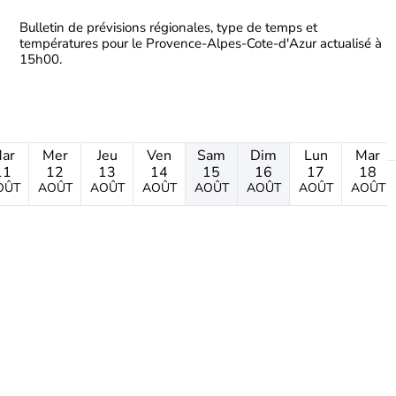
Bulletin de prévisions régionales, type de temps et
températures pour le Provence-Alpes-Cote-d'Azur actualisé à
15h00.
ar
Mer
Jeu
Ven
Sam
Dim
Lun
Mar
11
12
13
14
15
16
17
18
OÛT
AOÛT
AOÛT
AOÛT
AOÛT
AOÛT
AOÛT
AOÛT