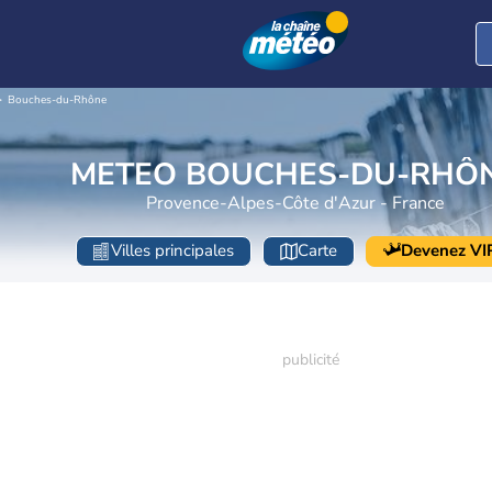
Bouches-du-Rhône
METEO BOUCHES-DU-RHÔ
Provence-Alpes-Côte d'Azur - France
Villes principales
Carte
Devenez VI