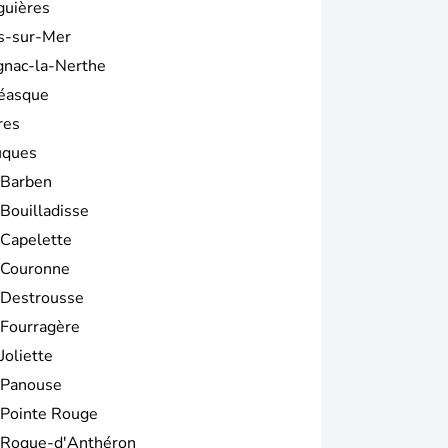
guières
s-sur-Mer
gnac-la-Nerthe
éasque
res
uques
 Barben
 Bouilladisse
 Capelette
 Couronne
 Destrousse
 Fourragère
Joliette
 Panouse
 Pointe Rouge
 Roque-d'Anthéron