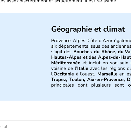
es assez discrètement et actuellement, il est rarissime.
Géographie et climat
Provence-Alpes-Côte d'Azur égaleme
six départements issus des ancienne
s’agit des
Bouches-du-Rhône, du Vau
Hautes-Alpes et des Alpes-de-Hau
Méditerranée
et inclut en son sein
voisine de l’
Italie
avec les régions du
l’
Occitanie
à l’ouest.
Marseille
en est
Tropez, Toulon, Aix-en-Provence, 
principales dont plusieurs sont c
anglophone de «
Riviera
». Le climat 
près des Alpes.
Histoire et administra
Son histoire commence par la décou
avant J.-C.) dont on trouve des trac