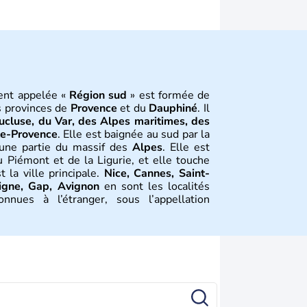
nt appelée «
Région sud
» est formée de
s provinces de
Provence
et du
Dauphiné
. Il
cluse, du Var, des Alpes maritimes, des
te-Provence
. Elle est baignée au sud par la
 une partie du massif des
Alpes
. Elle est
 Piémont et de la Ligurie, et elle touche
 la ville principale.
Nice, Cannes, Saint-
Digne, Gap, Avignon
en sont les localités
onnues à l’étranger, sous l’appellation
y est méditerranéen et montagnard au plus
tion
verte et la maîtrise du feu (400 000 ans
es à
Terra Amata
, à
Nice
. Le peuple ligure