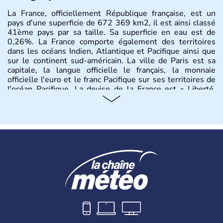
La France, officiellement République française, est un
pays d'une superficie de 672 369 km2, il est ainsi classé
41ème pays par sa taille. Sa superficie en eau est de
0,26%. La France comporte également des territoires
dans les océans Indien, Atlantique et Pacifique ainsi que
sur le continent sud-américain. La ville de Paris est sa
capitale, la langue officielle le français, la monnaie
officielle l'euro et le franc Pacifique sur ses territoires de
l'océan Pacifique. La devise de la France est « Liberté,
Égalité, Fraternité », et son drapeau est constitué de trois
bandes verticales régulières bleue, blanche et rouge.
L'hymne national est La Marseillaise. La partie
européenne de la France est appelée France
métropolitaine et est située à l'une des extrémités
occidentales de l'Europe. Elle est bordée par la mer du
Nord au nord, la Manche au nord-ouest, l'océan
Atlantique à l'ouest et la mer Méditerranée au sud-est.
Elle est frontalière de la Belgique et du Luxembourg au
nord-est, de l'Allemagne et de la Suisse à l'est, de l'Italie
et de Monaco au sud-est, de l'Espagne et d'Andorre au
sud-ouest. Les frontières au sud et à l'est du pays
correspondent à des massifs montagneux, les Pyrénées,
les Alpes et le Jura, la frontière à l'est correspond au