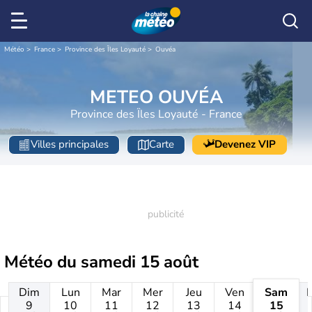
Météo
France
Province des Îles Loyauté
Ouvéa
METEO OUVÉA
Province des Îles Loyauté - France
Villes principales
Carte
Devenez VIP
Météo du
samedi 15 août
Dim
Lun
Mar
Mer
Jeu
Ven
Sam
9
10
11
12
13
14
15