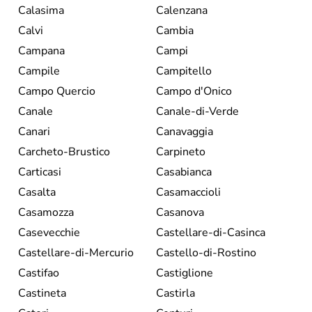
Calasima
Calenzana
Calvi
Cambia
Campana
Campi
Campile
Campitello
Campo Quercio
Campo d'Onico
Canale
Canale-di-Verde
Canari
Canavaggia
Carcheto-Brustico
Carpineto
Carticasi
Casabianca
Casalta
Casamaccioli
Casamozza
Casanova
Casevecchie
Castellare-di-Casinca
Castellare-di-Mercurio
Castello-di-Rostino
Castifao
Castiglione
Castineta
Castirla