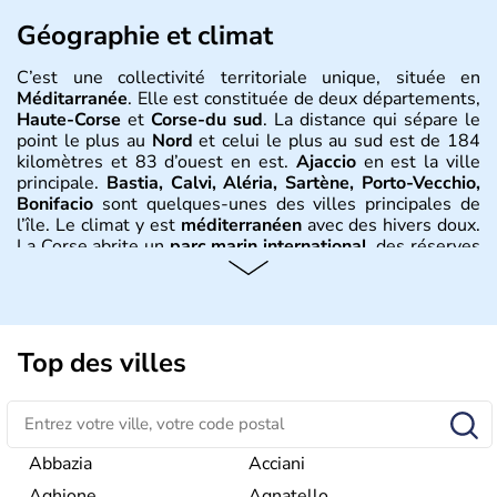
Géographie et climat
C’est une collectivité territoriale unique, située en
Méditarranée
. Elle est constituée de deux départements,
Haute-Corse
et
Corse-du sud
. La distance qui sépare le
point le plus au
Nord
et celui le plus au sud est de 184
kilomètres et 83 d’ouest en est.
Ajaccio
en est la ville
principale.
Bastia, Calvi, Aléria, Sartène, Porto-Vecchio,
Bonifacio
sont quelques-unes des villes principales de
l’île. Le climat y est
méditerranéen
avec des hivers doux.
La Corse abrite un
parc marin international
, des réserves
naturelles, et un
parc naturel régional
. Le risque
d’incendie est toujours important quels que soient la
saison et les reliefs.
Histoire et administration
Top des villes
Les premiers signes d’installation humaine en
Corse
remontent à 10 000 ans avant J.C., des pêcheurs venus
du continent. Après avoir fondé
Marseille,
les
Phocéens
bâtissent Aléria au 6ème siècle. Puis au 3ème siècle,
Abbazia
Acciani
c’est le tour des Romains d’occuper le terrain, et ce
Aghione
Agnatello