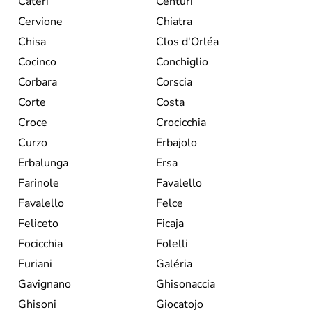
Cateri
Centuri
Cervione
Chiatra
Chisa
Clos d'Orléa
Cocinco
Conchiglio
Corbara
Corscia
Corte
Costa
Croce
Crocicchia
Curzo
Erbajolo
Erbalunga
Ersa
Farinole
Favalello
Favalello
Felce
Feliceto
Ficaja
Focicchia
Folelli
Furiani
Galéria
Gavignano
Ghisonaccia
Ghisoni
Giocatojo