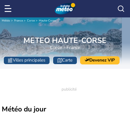
Météo
France
Corse
Haute-Corse
METEO HAUTE-CORSE
Corse - France
Villes principales
Carte
Devenez VIP
Météo
du jour