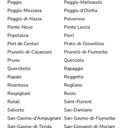
Poggio
Poggio-Marinaccio
Poggio-Mezzana
Poggio-d'Oletta
Poggio-di-Nazza
Polveroso
Ponte-Novo
Ponte Leccia
Popolasca
Porri
Port de Centuri
Prato-di-Giovellina
Prunelli-di-Casacconi
Prunelli-di-Fiumorbo
Pruno
Querciolo
Quercitello
Rapaggio
Rapale
Reggetto
Riventosa
Rogliano
Rospigliani
Rusio
Rutali
Saint-Florent
Saliceto
San-Damiano
San-Gavino-d'Ampugnani
San-Gavino-di-Fiumorbo
San-Gavino-di-Tenda
San-Giovanni-di-Moriani