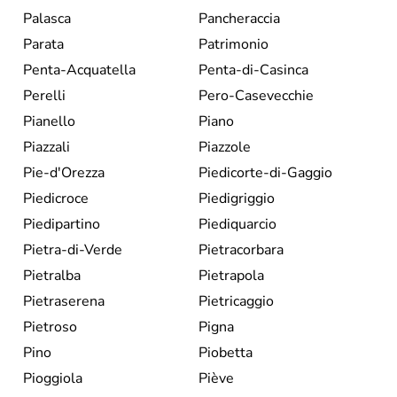
Palasca
Pancheraccia
Parata
Patrimonio
Penta-Acquatella
Penta-di-Casinca
Perelli
Pero-Casevecchie
Pianello
Piano
Piazzali
Piazzole
Pie-d'Orezza
Piedicorte-di-Gaggio
Piedicroce
Piedigriggio
Piedipartino
Piediquarcio
Pietra-di-Verde
Pietracorbara
Pietralba
Pietrapola
Pietraserena
Pietricaggio
Pietroso
Pigna
Pino
Piobetta
Pioggiola
Piève