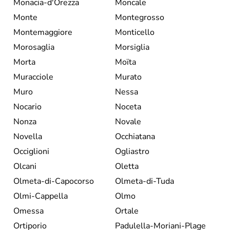
Monacia-d'Orezza
Moncale
Monte
Montegrosso
Montemaggiore
Monticello
Morosaglia
Morsiglia
Morta
Moïta
Muracciole
Murato
Muro
Nessa
Nocario
Noceta
Nonza
Novale
Novella
Occhiatana
Occiglioni
Ogliastro
Olcani
Oletta
Olmeta-di-Capocorso
Olmeta-di-Tuda
Olmi-Cappella
Olmo
Omessa
Ortale
Ortiporio
Padulella-Moriani-Plage