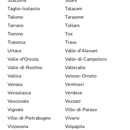
Stazzona
Suare
Taglio-Isolaccio
Talasani
Tallone
Tarazone
Tarrano
Tollare
Tomino
Tox
Tralonca
Travo
Urtaca
Valle-d'Alesani
Valle-d'Orezza
Valle-di-Campoloro
Valle-di-Rostino
Vallecalle
Vallica
Velone-Orneto
Venaco
Ventiseri
Venzolasca
Verdese
Vescovato
Vezzani
Vignale
Ville-di-Paraso
Ville-di-Pietrabugno
Vivario
Vizzavona
Volpajola