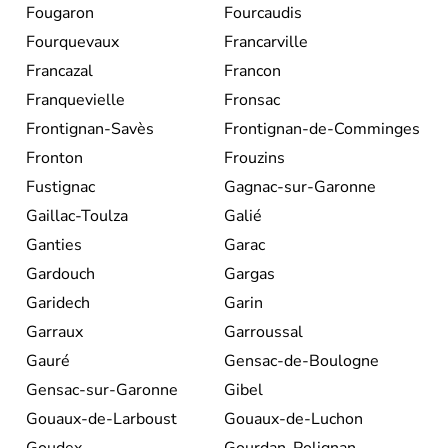
Fougaron
Fourcaudis
Fourquevaux
Francarville
Francazal
Francon
Franquevielle
Fronsac
Frontignan-Savès
Frontignan-de-Comminges
Fronton
Frouzins
Fustignac
Gagnac-sur-Garonne
Gaillac-Toulza
Galié
Ganties
Garac
Gardouch
Gargas
Garidech
Garin
Garraux
Garroussal
Gauré
Gensac-de-Boulogne
Gensac-sur-Garonne
Gibel
Gouaux-de-Larboust
Gouaux-de-Luchon
Goudex
Gourdan-Polignan