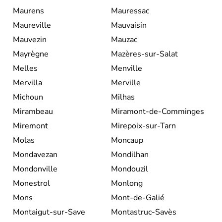
Maurens
Mauressac
Maureville
Mauvaisin
Mauvezin
Mauzac
Mayrègne
Mazères-sur-Salat
Melles
Menville
Mervilla
Merville
Michoun
Milhas
Mirambeau
Miramont-de-Comminges
Miremont
Mirepoix-sur-Tarn
Molas
Moncaup
Mondavezan
Mondilhan
Mondonville
Mondouzil
Monestrol
Monlong
Mons
Mont-de-Galié
Montaigut-sur-Save
Montastruc-Savès