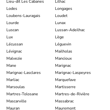
Lieu-dit Les Cabanes
Lilhac
Lodes
Longages
Loubens-Lauragais
Loudet
Lourde
Lunax
Luscan
Lussan-Adeilhac
Lux
Lège
Lécussan
Léguevin
Lévignac
Mailholas
Malvezie
Mancioux
Mane
Marignac
Marignac-Lasclares
Marignac-Laspeyres
Marliac
Marquefave
Marsoulas
Martisserre
Martres-Tolosane
Martres-de-Rivière
Mascarville
Massabrac
Mauran
Mauremont