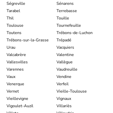
Ségreville
Sénarens
Tarabel
Terrebasse
Thil
Touille
Toulouse
Tournefeuille
Toutens
Trébons-de-Luchon
Trébons-sur-la-Grasse
Trépadé
Urau
Vacquiers
Valcabrère
Valentine
Vallesvilles
Vallègue
Varennes
Vaudreuille
Vaux
Vendine
Venerque
Verfeil
Vernet
Vieille-Toulouse
Vieillevigne
Vignaux
Vigoulet-Auzil
Villariès