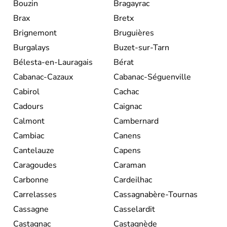
Bouzin
Bragayrac
Brax
Bretx
Brignemont
Bruguières
Burgalays
Buzet-sur-Tarn
Bélesta-en-Lauragais
Bérat
Cabanac-Cazaux
Cabanac-Séguenville
Cabirol
Cachac
Cadours
Caignac
Calmont
Cambernard
Cambiac
Canens
Cantelauze
Capens
Caragoudes
Caraman
Carbonne
Cardeilhac
Carrelasses
Cassagnabère-Tournas
Cassagne
Casselardit
Castagnac
Castagnède