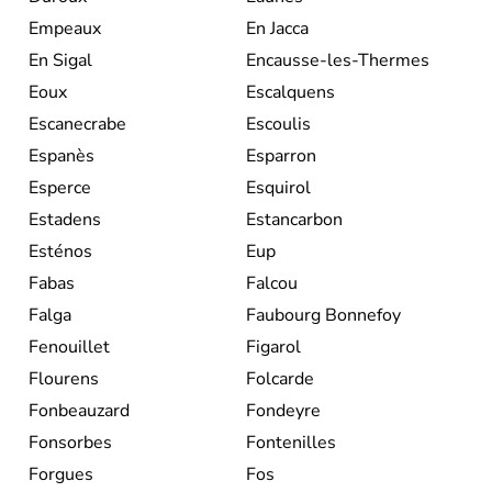
Empeaux
En Jacca
En Sigal
Encausse-les-Thermes
Eoux
Escalquens
Escanecrabe
Escoulis
Espanès
Esparron
Esperce
Esquirol
Estadens
Estancarbon
Esténos
Eup
Fabas
Falcou
Falga
Faubourg Bonnefoy
Fenouillet
Figarol
Flourens
Folcarde
Fonbeauzard
Fondeyre
Fonsorbes
Fontenilles
Forgues
Fos