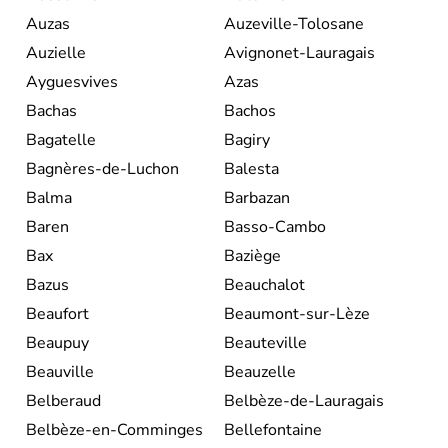
Auzas
Auzeville-Tolosane
Auzielle
Avignonet-Lauragais
Ayguesvives
Azas
Bachas
Bachos
Bagatelle
Bagiry
Bagnères-de-Luchon
Balesta
Balma
Barbazan
Baren
Basso-Cambo
Bax
Baziège
Bazus
Beauchalot
Beaufort
Beaumont-sur-Lèze
Beaupuy
Beauteville
Beauville
Beauzelle
Belberaud
Belbèze-de-Lauragais
Belbèze-en-Comminges
Bellefontaine