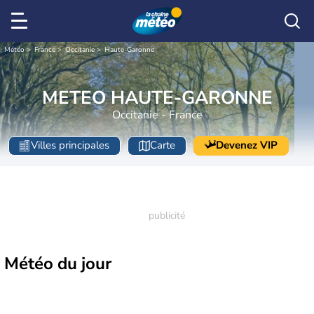
Météo
France
Occitanie
Haute-Garonne
METEO HAUTE-GARONNE
Occitanie - France
Villes principales
Carte
Devenez VIP
Météo
du jour