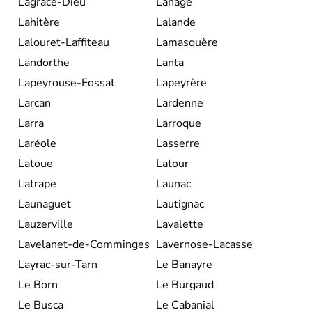
Lagrâce-Dieu
Lahage
Lahitère
Lalande
Lalouret-Laffiteau
Lamasquère
Landorthe
Lanta
Lapeyrouse-Fossat
Lapeyrère
Larcan
Lardenne
Larra
Larroque
Laréole
Lasserre
Latoue
Latour
Latrape
Launac
Launaguet
Lautignac
Lauzerville
Lavalette
Lavelanet-de-Comminges
Lavernose-Lacasse
Layrac-sur-Tarn
Le Banayre
Le Born
Le Burgaud
Le Busca
Le Cabanial