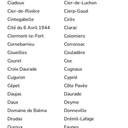
Ciadoux
Cier-de-Luchon
Cier-de-Rivière
Cierp-Gaud
Cintegabelle
Cirès
Cité du 6 Avril 1944
Clarac
Clermont-le-Fort
Colomiers
Cornebarrieu
Corronsac
Coueilles
Couladère
Couret
Cox
Croix Daurade
Cugnaux
Cuguron
Cyprié
Cépet
Côte Pavée
Daujas
Daurade
Daux
Deyme
Domaine de Balma
Donneville
Drudas
Drémil-Lafage
Duroux
Eaunes