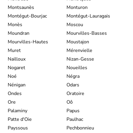
Montsaunès
Monturon
Montégut-Bourjac
Montégut-Lauragais
Monès
Moscou
Moundran
Mourvilles-Basses
Mourvilles-Hautes
Moustajon
Muret
Mérenvielle
Nailloux
Nizan-Gesse
Nogaret
Noueilles
Noé
Négra
Nénigan
Odars
Ondes
Oratoire
Ore
Oô
Palaminy
Papus
Patte d'Oie
Paulhac
Payssous
Pechbonnieu