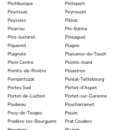
Pechbusque
Pelleport
Peyrissas
Peyrouzet
Peyssies
Pibrac
Picarrou
Pin-Balma
Pins-Justaret
Pinsaguel
Piquemil
Plagne
Plagnole
Plaisance-du-Touch
Plein Centre
Pointis-Inard
Pointis-de-Rivière
Polastron
Pompertuzat
Ponlat-Taillebourg
Portes Sud
Portet-d'Aspet
Portet-de-Luchon
Portet-sur-Garonne
Poubeau
Poucharramet
Pouy-de-Touges
Pouze
Pradère-les-Bourguets
Prat Couderc
Proupiary
Prunet