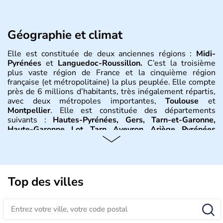
Géographie et climat
Elle est constituée de deux anciennes régions :
Midi-
Pyrénées
et
Languedoc-Roussillon.
C’est la troisième
plus vaste région de France et la cinquième région
française (et métropolitaine) la plus peuplée. Elle compte
près de 6 millions d’habitants, très inégalement répartis,
avec deux métropoles importantes,
Toulouse
et
Montpellier
. Elle est constituée des départements
suivants :
Hautes-Pyrénées, Gers, Tarn-et-Garonne,
Haute-Garonne, Lot, Tarn, Aveyron, Ariège, Pyrénées
orientales, Aude, Hérault, Gard, Lozère
. Elle est bordée
au sud-est par la
Méditerranée
, à l’est par le
Rhône
et on
trouve à l’ouest la
Garonne
. Elle se situe entre les
Pyrénées
et le
Massif central
. Le climat y est partagée
entre trois influences : méditerranéenne à l’est,
Top des villes
montagnarde au nord et au sud et océanique à l’ouest.
Histoire et administration