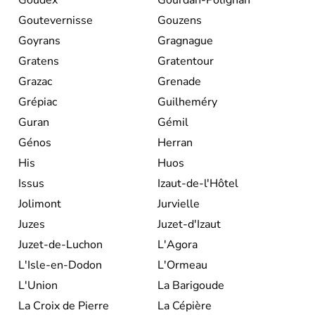
Goutevernisse
Gouzens
Goyrans
Gragnague
Gratens
Gratentour
Grazac
Grenade
Grépiac
Guilheméry
Guran
Gémil
Génos
Herran
His
Huos
Issus
Izaut-de-l'Hôtel
Jolimont
Jurvielle
Juzes
Juzet-d'Izaut
Juzet-de-Luchon
L'Agora
L'Isle-en-Dodon
L'Ormeau
L'Union
La Barigoude
La Croix de Pierre
La Cépière