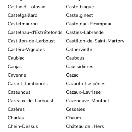
Castanet-Tolosan
Castelbiague
Castelgaillard
Castelginest
Castelmaurou
Castelnau-Picampeau
Castelnau-d'Estrétefonds
Casties-Labrande
Castillon-de-Larboust
Castillon-de-Saint-Martory
Castéra-Vignoles
Cathervielle
Caubiac
Caubous
Caujac
Caussidières
Cayenne
Cazac
Cazaril-Tambourès
Cazarilh-Laspènes
Cazaunous
Cazaux-Layrisse
Cazeaux-de-Larboust
Cazeneuve-Montaut
Cazères
Cessales
Charlas
Chaum
Chein-Dessus
Château de l'Hers