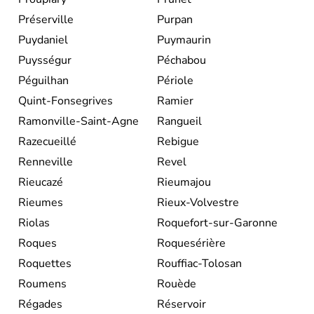
Préserville
Purpan
Puydaniel
Puymaurin
Puysségur
Péchabou
Péguilhan
Périole
Quint-Fonsegrives
Ramier
Ramonville-Saint-Agne
Rangueil
Razecueillé
Rebigue
Renneville
Revel
Rieucazé
Rieumajou
Rieumes
Rieux-Volvestre
Riolas
Roquefort-sur-Garonne
Roques
Roquesérière
Roquettes
Rouffiac-Tolosan
Roumens
Rouède
Régades
Réservoir