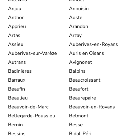
deviennent une entité administrative en 1960.
Anjou
Annoisin
Anthon
Aoste
Apprieu
Arandon
Artas
Arzay
Assieu
Auberives-en-Royans
Auberives-sur-Varèze
Auris en Oisans
Autrans
Avignonet
Badinières
Balbins
Barraux
Beaucroissant
Beaufin
Beaufort
Beaulieu
Beaurepaire
Beauvoir-de-Marc
Beauvoir-en-Royans
Bellegarde-Poussieu
Belmont
Bernin
Besse
Bessins
Bidal-Péri