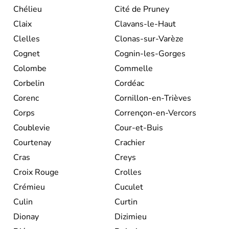
Chélieu
Cité de Pruney
Claix
Clavans-le-Haut
Clelles
Clonas-sur-Varèze
Cognet
Cognin-les-Gorges
Colombe
Commelle
Corbelin
Cordéac
Corenc
Cornillon-en-Trièves
Corps
Corrençon-en-Vercors
Coublevie
Cour-et-Buis
Courtenay
Crachier
Cras
Creys
Croix Rouge
Crolles
Crémieu
Cuculet
Culin
Curtin
Dionay
Dizimieu