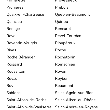
Primarette
Proveysieux
Prunières
Prébois
Quaix-en-Chartreuse
Quet-en-Beaumont
Quincieu
Quirieu
Renage
Rencurel
Revel
Revel-Tourdan
Reventin-Vaugris
Rioupéroux
Rives
Roche
Roche Béranger
Rochetoirin
Roissard
Romagnieu
Roussillon
Rovon
Royas
Roybon
Ruy
Réaumont
Sablons
Saint-Agnin-sur-Bion
Saint-Alban-de-Roche
Saint-Alban-du-Rhône
Saint-Albin-de-Vaulserre
Saint-André-en-Royans