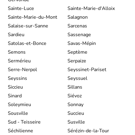
Sainte-Luce
Sainte-Marie-d'Alloix
Sainte-Marie-du-Mont
Salagnon
Salaise-sur-Sanne
Sarcenas
Sardieu
Sassenage
Satolas-et-Bonce
Savas-Mépin
Semons
Septème
Sermérieu
Serpaize
Serre-Nerpol
Seyssinet-Pariset
Seyssins
Seyssuel
Siccieu
Sillans
Sinard
Siévoz
Soleymieu
Sonnay
Sousville
Succieu
Sud - Teisseire
Susville
Séchilienne
Sérézin-de-la-Tour