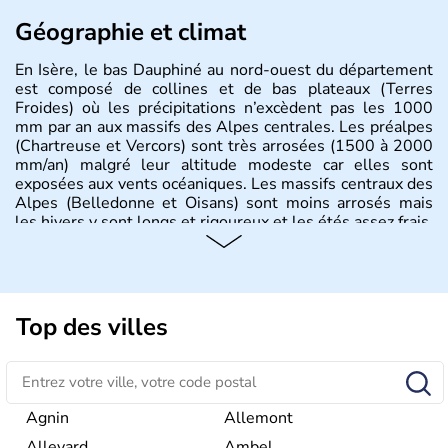
Géographie et climat
En Isère, le bas Dauphiné au nord-ouest du département
est composé de collines et de bas plateaux (Terres
Froides) où les précipitations n’excèdent pas les 1000
mm par an aux massifs des Alpes centrales. Les préalpes
(Chartreuse et Vercors) sont très arrosées (1500 à 2000
mm/an) malgré leur altitude modeste car elles sont
exposées aux vents océaniques. Les massifs centraux des
Alpes (Belledonne et Oisans) sont moins arrosés mais
les hivers y sont longs et rigoureux et les étés assez frais.
Histoire et administration
La région
Rhône-Alpes
dispose de nombreux vestiges
issus de l'âge de bronze comme la cité lacustre du lac de
Top des villes
Paladru. A l'origine habitée par le peuple gaulois
Ségusiave, la région se retrouve ensuite dominée par les
romains qui développent le commerce de villes comme
Vienne. A partir du XIXème siècle, la région se développe
avec l'installation des chemins de fer reliant Saint-
Agnin
Allemont
Etienne à Andrezieux, puis Lyon. Les
Rhône-Alpes
Allevard
Ambel