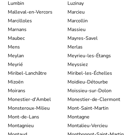
Lumbin
Luzinay
Malleval-en-Vercors
Marcieu
Marcilloles
Marcollin
Marnans
Massieu
Maubec
Mayres-Savel
Mens
Merlas
Meylan
Meyrieu-les-Étangs
Meyrié
Meyssiez
Miribel-Lanchâtre
Miribel-les-Échelles
Mizoën
Moidieu-Détourbe
Moirans
Moissieu-sur-Dolon
Monestier-d'Ambel
Monestier-de-Clermont
Monsteroux-Milieu
Mont-Saint-Martin
Mont-de-Lans
Montagne
Montagnieu
Montalieu-Vercieu
Montaud
Montbonnot-Saint-Martin