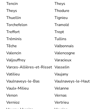
Tencin
Theys
Theys
Thodure
Thuellin
Tignieu
Torchefelon
Tramolé
Treffort
Trept
Tréminis
Tullins
Têche
Valbonnais
Valencin
Valencogne
Valjouffrey
Varacieux
Varces-Allières-et-Risset
Vasselin
Vatilieu
Vaujany
Vaulnaveys-le-Bas
Vaulnaveys-le-Haut
Vaulx-Milieu
Velanne
Venon
Vernas
Vernioz
Vertrieu