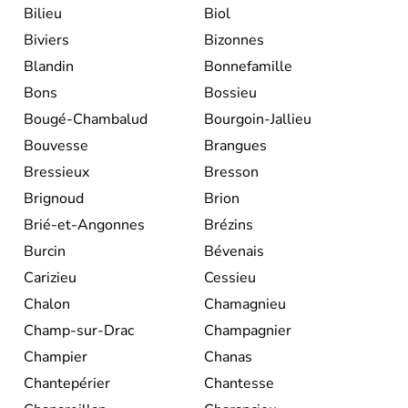
Bilieu
Biol
Biviers
Bizonnes
Blandin
Bonnefamille
Bons
Bossieu
Bougé-Chambalud
Bourgoin-Jallieu
Bouvesse
Brangues
Bressieux
Bresson
Brignoud
Brion
Brié-et-Angonnes
Brézins
Burcin
Bévenais
Carizieu
Cessieu
Chalon
Chamagnieu
Champ-sur-Drac
Champagnier
Champier
Chanas
Chantepérier
Chantesse