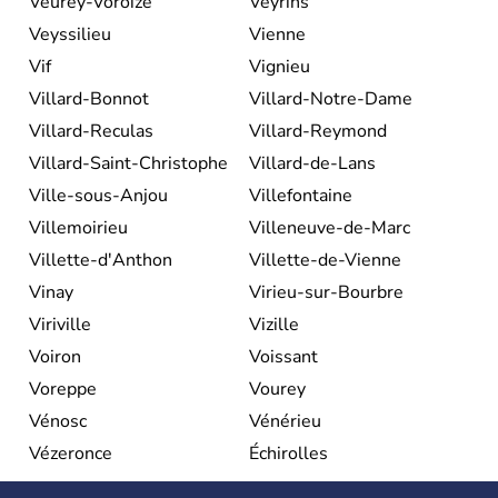
Veurey-Voroize
Veyrins
Veyssilieu
Vienne
Vif
Vignieu
Villard-Bonnot
Villard-Notre-Dame
Villard-Reculas
Villard-Reymond
Villard-Saint-Christophe
Villard-de-Lans
Ville-sous-Anjou
Villefontaine
Villemoirieu
Villeneuve-de-Marc
Villette-d'Anthon
Villette-de-Vienne
Vinay
Virieu-sur-Bourbre
Viriville
Vizille
Voiron
Voissant
Voreppe
Vourey
Vénosc
Vénérieu
Vézeronce
Échirolles