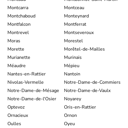
Montcarra
Montceau
Montchaboud
Monteynard
Montfalcon
Montferrat
Montrevel
Montseveroux
Moras
Morestel
Morette
Morêtel-de-Mailles
Murianette
Murinais
Méaudre
Mépieu
Nantes-en-Rattier
Nantoin
Nivolas-Vermelle
Notre-Dame-de-Commiers
Notre-Dame-de-Mésage
Notre-Dame-de-Vaulx
Notre-Dame-de-l'Osier
Noyarey
Optevoz
Oris-en-Rattier
Ornacieux
Ornon
Oulles
Oyeu