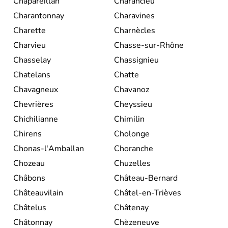
Chapareillan
Charancieu
Charantonnay
Charavines
Charette
Charnècles
Charvieu
Chasse-sur-Rhône
Chasselay
Chassignieu
Chatelans
Chatte
Chavagneux
Chavanoz
Chevrières
Cheyssieu
Chichilianne
Chimilin
Chirens
Cholonge
Chonas-l'Amballan
Choranche
Chozeau
Chuzelles
Châbons
Château-Bernard
Châteauvilain
Châtel-en-Trièves
Châtelus
Châtenay
Châtonnay
Chèzeneuve