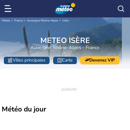
Météo
France
Auvergne-Rhône-Alpes
Isère
METEO ISÈRE
Auvergne-Rhône-Alpes - France
Villes principales
Carte
Devenez VIP
Météo
du jour