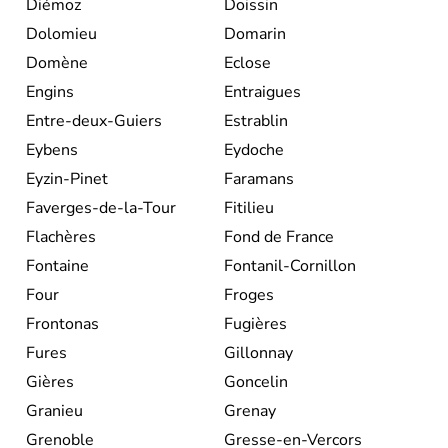
Diémoz
Doissin
Dolomieu
Domarin
Domène
Eclose
Engins
Entraigues
Entre-deux-Guiers
Estrablin
Eybens
Eydoche
Eyzin-Pinet
Faramans
Faverges-de-la-Tour
Fitilieu
Flachères
Fond de France
Fontaine
Fontanil-Cornillon
Four
Froges
Frontonas
Fugières
Fures
Gillonnay
Gières
Goncelin
Granieu
Grenay
Grenoble
Gresse-en-Vercors