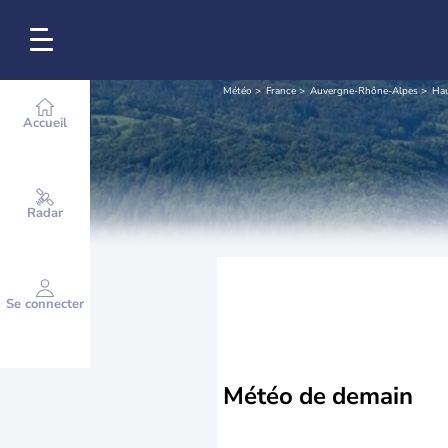
Météo
France
Auvergne-Rhône-Alpes
Hau
Accueil
Radar
Se connecter
Météo de
demain