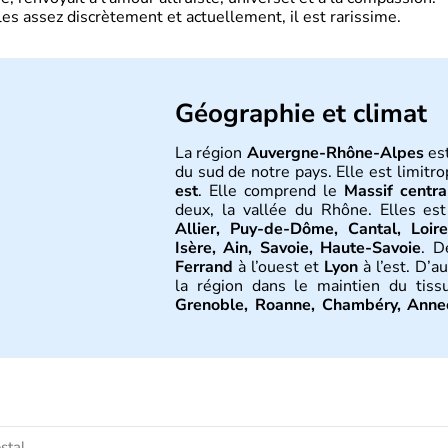
es assez discrètement et actuellement, il est rarissime.
Géographie et climat
La région
Auvergne-Rhône-Alpes
es
du sud de notre pays. Elle est limitro
est
. Elle comprend le
Massif centra
deux, la vallée du Rhône. Elles es
Allier, Puy-de-Dôme, Cantal, Loir
Isère, Ain, Savoie, Haute-Savoie
. D
Ferrand
à l’ouest et
Lyon
à l’est. D’
la région dans le maintien du tis
Grenoble, Roanne, Chambéry, Anne
Nord-Est par le climat continental, 
Sud-Est par le climat méditerranéen.
Histoire et administra
L'
Auvergne
doit son nom au peupl
Jules César
en 52 av. J.-C. lors de l