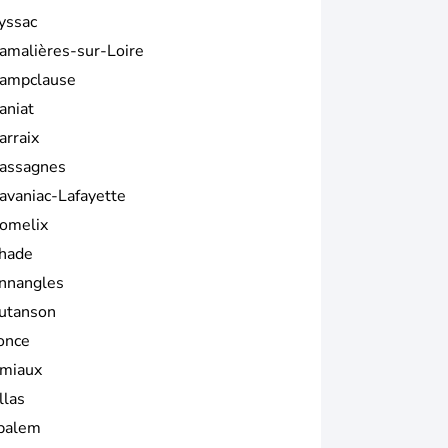
yssac
amalières-sur-Loire
ampclause
aniat
arraix
assagnes
avaniac-Lafayette
omelix
hade
nnangles
utanson
once
miaux
llas
palem