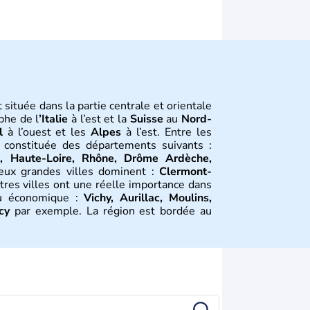
t située dans la partie centrale et orientale
phe de l
’Italie
à l’est et la
Suisse
au
Nord-
l
à l’ouest et les
Alpes
à l’est. Entre les
t constituée des départements suivants :
e, Haute-Loire, Rhône, Drôme Ardèche,
eux grandes villes dominent :
Clermont-
autres villes ont une réelle importance dans
su économique :
Vichy, Aurillac, Moulins,
cy
par exemple. La région est bordée au
au Nord-Ouest par le climat océanique, au
tion
e gaulois des
Arvernes
.
Vercingétorix
bat
a
bataille de Gergovie
, près de
Clermont-