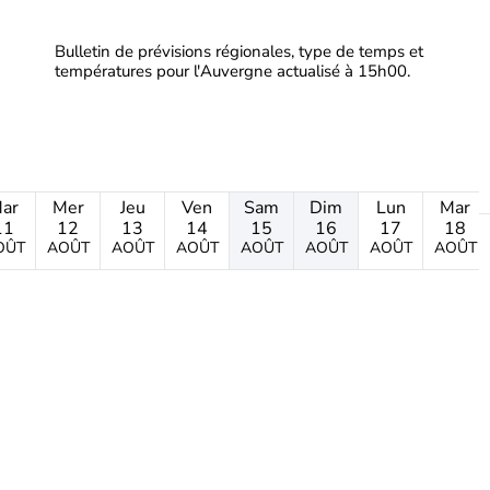
Bulletin de prévisions régionales, type de temps et
températures pour l'Auvergne actualisé à 15h00.
ar
Mer
Jeu
Ven
Sam
Dim
Lun
Mar
11
12
13
14
15
16
17
18
OÛT
AOÛT
AOÛT
AOÛT
AOÛT
AOÛT
AOÛT
AOÛT