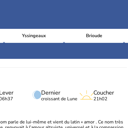
Yssingeaux
Brioude
Lever
Dernier
Coucher
06h37
croissant de Lune
21h02
 parle de lui-même et vient du latin « amor . Ce nom très
, renvoyait à l’amour altruiste, universel et à la compassion.