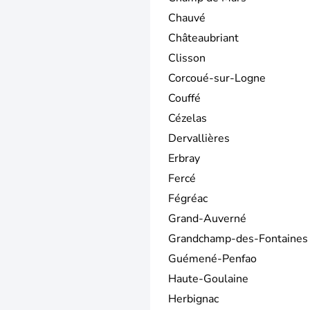
Chauvé
Châteaubriant
Clisson
Corcoué-sur-Logne
Couffé
Cézelas
Dervallières
Erbray
Fercé
Fégréac
Grand-Auverné
Grandchamp-des-Fontaines
Guémené-Penfao
Haute-Goulaine
Herbignac