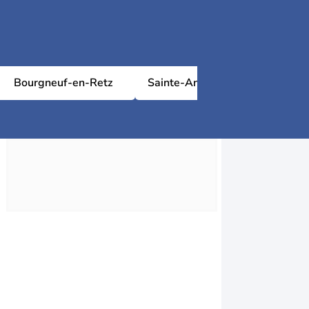
Bourgneuf-en-Retz
Sainte-Anne-sur-Brivet