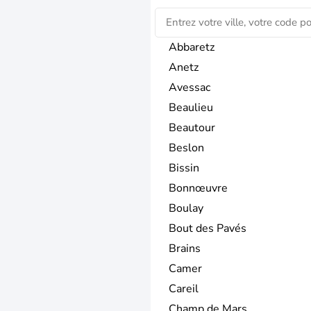
Abbaretz
Anetz
Avessac
Beaulieu
Beautour
Beslon
Bissin
Bonnœuvre
Boulay
Bout des Pavés
Brains
Camer
Careil
Champ de Mars