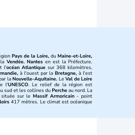
région
Pays de la Loire,
du
Maine-et-Loire,
 la
Vendée.
Nantes
en est la Préfecture.
 l'
océan Atlantique
sur 368 kilomètres,
mandie,
à l'ouest par la
Bretagne,
à l'est
par la
Nouvelle-Aquitaine.
Le
Val de Loire
e l'
UNESCO
. Le relief de la région est
u sud et les collines du
Perche
au nord. La
 située sur le
Massif Armoricain
- point
oirs
417 mètres. Le climat est océanique
doux et des étés d'une grande douceur
tion