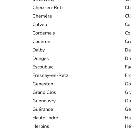
Cheix-en-Retz
Ch
Chéméré
Cli
Colveu
Co
Cordemais
Co
Couëron
Cr
Dalby
De
Donges
Dr
Escoublac
Fa
Fresnay-en-Retz
Fr
Geneston
Go
Grand Clos
Gr
Guenouvry
Gu
Guérande
Gé
Haute-Indre
Ha
Herbins
Hé