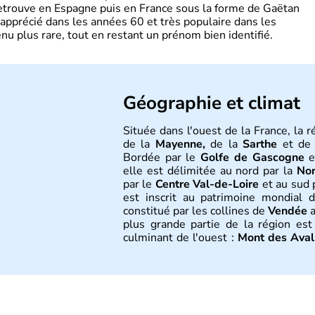
retrouve en Espagne puis en France sous la forme de Gaëtan
 apprécié dans les années 60 et très populaire dans les
nu plus rare, tout en restant un prénom bien identifié.
Géographie et climat
Située dans l'ouest de la France, la 
de la
Mayenne,
de la
Sarthe
et de
Bordée par le
Golfe de Gascogne
et
elle est délimitée au nord par la
Nor
par le
Centre Val-de-Loire
et au sud 
est inscrit au patrimoine mondial d
constitué par les collines de
Vendée
a
plus grande partie de la région est
culminant de l'ouest :
Mont des Avall
tempéré, avec des hivers plutôt 
également.
Histoire et administra