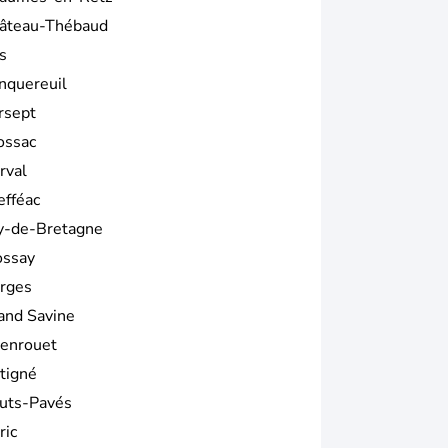
âteau-Thébaud
s
nquereuil
rsept
ossac
rval
efféac
y-de-Bretagne
ossay
rges
and Savine
enrouet
tigné
uts-Pavés
ric