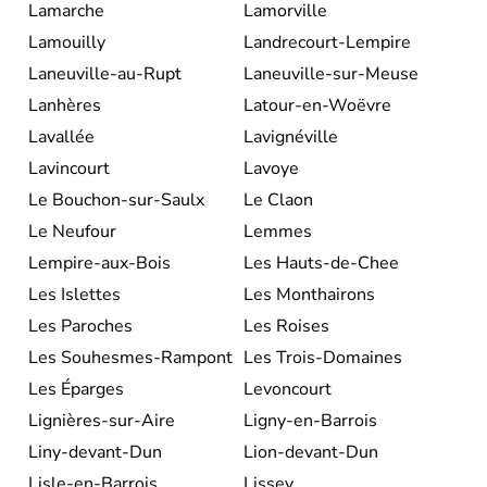
Lamarche
Lamorville
Lamouilly
Landrecourt-Lempire
Laneuville-au-Rupt
Laneuville-sur-Meuse
Lanhères
Latour-en-Woëvre
Lavallée
Lavignéville
Lavincourt
Lavoye
Le Bouchon-sur-Saulx
Le Claon
Le Neufour
Lemmes
Lempire-aux-Bois
Les Hauts-de-Chee
Les Islettes
Les Monthairons
Les Paroches
Les Roises
Les Souhesmes-Rampont
Les Trois-Domaines
Les Éparges
Levoncourt
Lignières-sur-Aire
Ligny-en-Barrois
Liny-devant-Dun
Lion-devant-Dun
Lisle-en-Barrois
Lissey