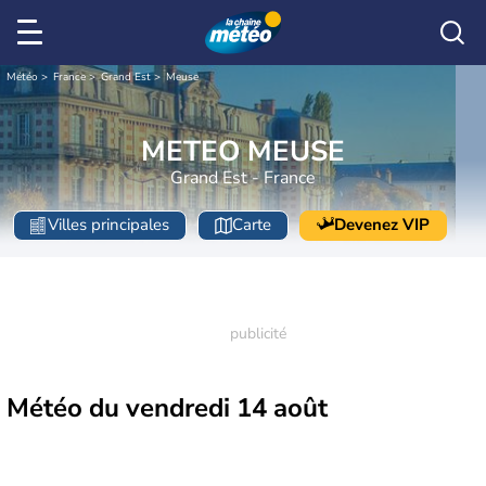
Météo
France
Grand Est
Meuse
METEO MEUSE
Grand Est - France
Villes principales
Carte
Devenez VIP
Météo du
vendredi 14 août