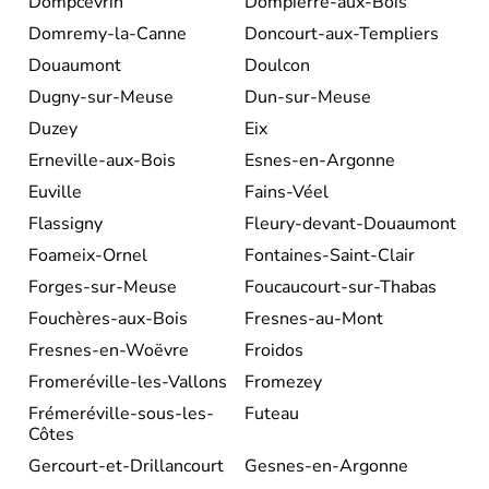
Dompcevrin
Dompierre-aux-Bois
Domremy-la-Canne
Doncourt-aux-Templiers
Douaumont
Doulcon
Dugny-sur-Meuse
Dun-sur-Meuse
Duzey
Eix
Erneville-aux-Bois
Esnes-en-Argonne
Euville
Fains-Véel
Flassigny
Fleury-devant-Douaumont
Foameix-Ornel
Fontaines-Saint-Clair
Forges-sur-Meuse
Foucaucourt-sur-Thabas
Fouchères-aux-Bois
Fresnes-au-Mont
Fresnes-en-Woëvre
Froidos
Fromeréville-les-Vallons
Fromezey
Frémeréville-sous-les-
Futeau
Côtes
Gercourt-et-Drillancourt
Gesnes-en-Argonne