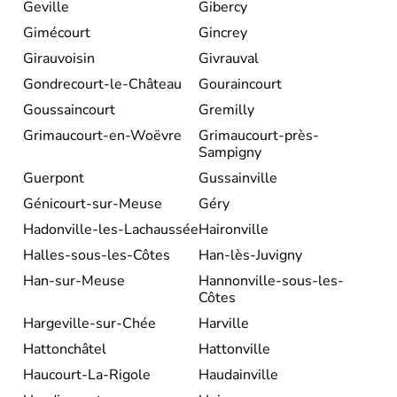
Geville
Gibercy
Gimécourt
Gincrey
Girauvoisin
Givrauval
Gondrecourt-le-Château
Gouraincourt
Goussaincourt
Gremilly
Grimaucourt-en-Woëvre
Grimaucourt-près-
Sampigny
Guerpont
Gussainville
Génicourt-sur-Meuse
Géry
Hadonville-les-Lachaussée
Haironville
Halles-sous-les-Côtes
Han-lès-Juvigny
Han-sur-Meuse
Hannonville-sous-les-
Côtes
Hargeville-sur-Chée
Harville
Hattonchâtel
Hattonville
Haucourt-La-Rigole
Haudainville