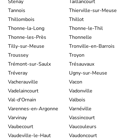
Stenay
Taillancourt
Tannois
Thierville-sur-Meuse
Thillombois
Thillot
Thonne-la-Long
Thonne-le-Thil
Thonne-les-Près
Thonnelle
Tilly-sur-Meuse
Tronville-en-Barrois
Troussey
Troyon
Trémont-sur-Saulx
Trésauvaux
Tréveray
Ugny-sur-Meuse
Vacherauville
Vacon
Vadelaincourt
Vadonville
Val-d'Ornain
Valbois
Varennes-en-Argonne
Varnéville
Varvinay
Vassincourt
Vaubecourt
Vaucouleurs
Vaudeville-le-Haut
Vaudoncourt