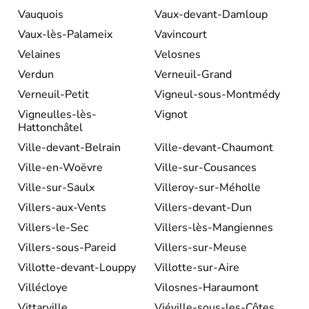
Vauquois
Vaux-devant-Damloup
Vaux-lès-Palameix
Vavincourt
Velaines
Velosnes
Verdun
Verneuil-Grand
Verneuil-Petit
Vigneul-sous-Montmédy
Vigneulles-lès-
Vignot
Hattonchâtel
Ville-devant-Belrain
Ville-devant-Chaumont
Ville-en-Woëvre
Ville-sur-Cousances
Ville-sur-Saulx
Villeroy-sur-Méholle
Villers-aux-Vents
Villers-devant-Dun
Villers-le-Sec
Villers-lès-Mangiennes
Villers-sous-Pareid
Villers-sur-Meuse
Villotte-devant-Louppy
Villotte-sur-Aire
Villécloye
Vilosnes-Haraumont
Vittarville
Viéville-sous-les-Côtes