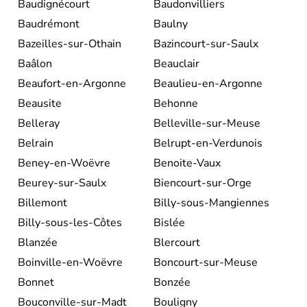
Baudignécourt
Baudonvilliers
Baudrémont
Baulny
Bazeilles-sur-Othain
Bazincourt-sur-Saulx
Baâlon
Beauclair
Beaufort-en-Argonne
Beaulieu-en-Argonne
Beausite
Behonne
Belleray
Belleville-sur-Meuse
Belrain
Belrupt-en-Verdunois
Beney-en-Woëvre
Benoite-Vaux
Beurey-sur-Saulx
Biencourt-sur-Orge
Billemont
Billy-sous-Mangiennes
Billy-sous-les-Côtes
Bislée
Blanzée
Blercourt
Boinville-en-Woëvre
Boncourt-sur-Meuse
Bonnet
Bonzée
Bouconville-sur-Madt
Bouligny