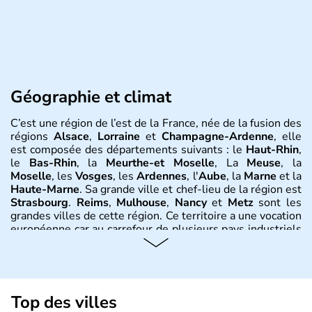
Géographie et climat
C’est une région de l’est de la France, née de la fusion des
régions
Alsace
,
Lorraine
et
Champagne-Ardenne
, elle
est composée des départements suivants : le
Haut-Rhin
,
le
Bas-Rhin
, la
Meurthe-et Moselle
, La
Meuse
, la
Moselle
, les
Vosges
, les
Ardennes
, l'
Aube
, la
Marne
et la
Haute-Marne
. Sa grande ville et chef-lieu de la région est
Strasbourg
.
Reims
,
Mulhouse
,
Nancy
et
Metz
sont les
grandes villes de cette région. Ce territoire a une vocation
européenne car au carrefour de plusieurs pays industriels
comme la Belgique, le
Luxembourg
, l
’Allemagne
. Le
Rhin
en est la colonne vertébrale et l’axe majeur des
échanges économiques. Le climat y est très variable :
d’influence océanique en
Champagne
, continentale en
Lorraine et Alsace et plus précisément montagnarde pour
Top des villes
les
Vosges
.