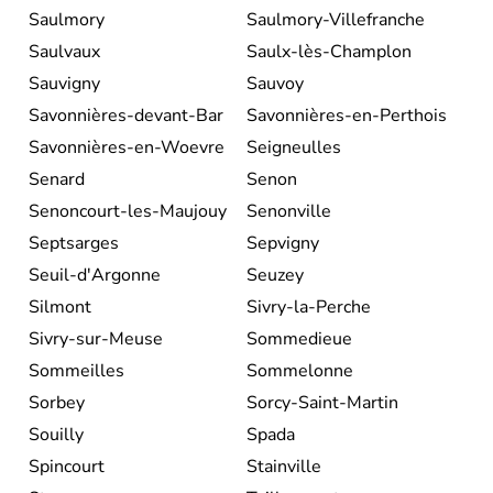
Saulmory
Saulmory-Villefranche
Saulvaux
Saulx-lès-Champlon
Sauvigny
Sauvoy
Savonnières-devant-Bar
Savonnières-en-Perthois
Savonnières-en-Woevre
Seigneulles
Senard
Senon
Senoncourt-les-Maujouy
Senonville
Septsarges
Sepvigny
Seuil-d'Argonne
Seuzey
Silmont
Sivry-la-Perche
Sivry-sur-Meuse
Sommedieue
Sommeilles
Sommelonne
Sorbey
Sorcy-Saint-Martin
Souilly
Spada
Spincourt
Stainville