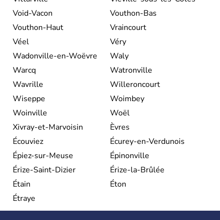
Void-Vacon
Vouthon-Bas
Vouthon-Haut
Vraincourt
Véel
Véry
Wadonville-en-Woëvre
Waly
Warcq
Watronville
Wavrille
Willeroncourt
Wiseppe
Woimbey
Woinville
Woël
Xivray-et-Marvoisin
Èvres
Écouviez
Écurey-en-Verdunois
Épiez-sur-Meuse
Épinonville
Érize-Saint-Dizier
Érize-la-Brûlée
Étain
Éton
Étraye