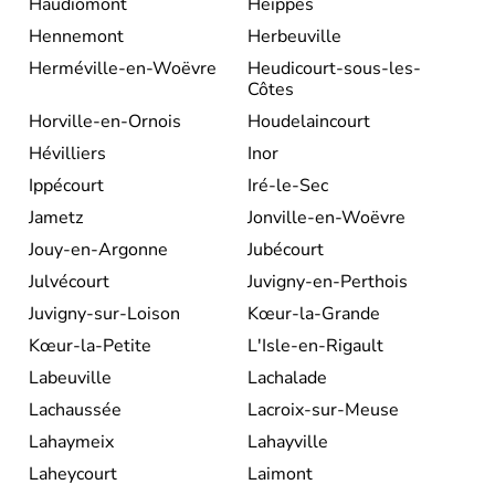
Haudiomont
Heippes
Hennemont
Herbeuville
Herméville-en-Woëvre
Heudicourt-sous-les-
Côtes
Horville-en-Ornois
Houdelaincourt
Hévilliers
Inor
Ippécourt
Iré-le-Sec
Jametz
Jonville-en-Woëvre
Jouy-en-Argonne
Jubécourt
Julvécourt
Juvigny-en-Perthois
Juvigny-sur-Loison
Kœur-la-Grande
Kœur-la-Petite
L'Isle-en-Rigault
Labeuville
Lachalade
Lachaussée
Lacroix-sur-Meuse
Lahaymeix
Lahayville
Laheycourt
Laimont