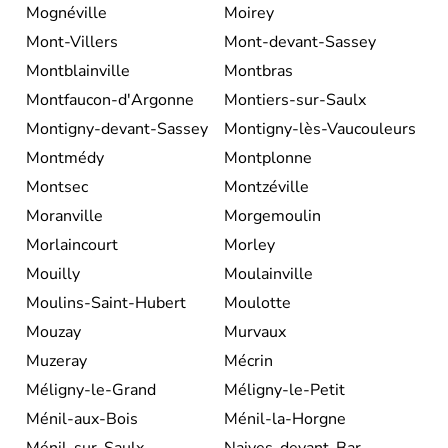
Mognéville
Moirey
Mont-Villers
Mont-devant-Sassey
Montblainville
Montbras
Montfaucon-d'Argonne
Montiers-sur-Saulx
Montigny-devant-Sassey
Montigny-lès-Vaucouleurs
Montmédy
Montplonne
Montsec
Montzéville
Moranville
Morgemoulin
Morlaincourt
Morley
Mouilly
Moulainville
Moulins-Saint-Hubert
Moulotte
Mouzay
Murvaux
Muzeray
Mécrin
Méligny-le-Grand
Méligny-le-Petit
Ménil-aux-Bois
Ménil-la-Horgne
Ménil-sur-Saulx
Naives-devant-Bar