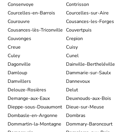
Consenvoye
Contrisson
Courcelles-en-Barrois
Courcelles-sur-Aire
Courouvre
Cousances-les-Forges
Cousances-lès-Triconville
Couvertpuis
Couvonges
Crepion
Creue
Cuisy
Culey
Cunel
Dagonville
Dainville-Bertheléville
Damloup
Dammarie-sur-Saulx
Damvillers
Dannevoux
Delouze-Rosières
Delut
Demange-aux-Eaux
Deuxnouds-aux-Bois
Dieppe-sous-Douaumont
Dieue-sur-Meuse
Dombasle-en-Argonne
Dombras
Dommartin-la-Montagne
Dommary-Baroncourt