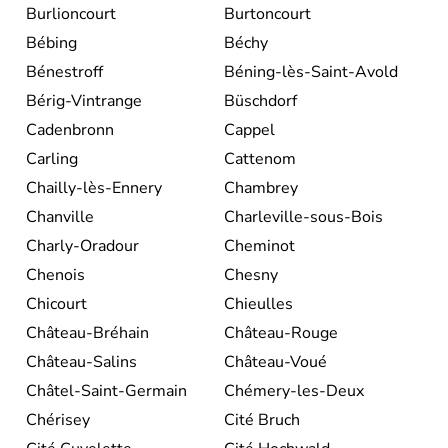
Burlioncourt
Burtoncourt
Bébing
Béchy
Bénestroff
Béning-lès-Saint-Avold
Bérig-Vintrange
Büschdorf
Cadenbronn
Cappel
Carling
Cattenom
Chailly-lès-Ennery
Chambrey
Chanville
Charleville-sous-Bois
Charly-Oradour
Cheminot
Chenois
Chesny
Chicourt
Chieulles
Château-Bréhain
Château-Rouge
Château-Salins
Château-Voué
Châtel-Saint-Germain
Chémery-les-Deux
Chérisey
Cité Bruch