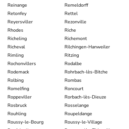
Reinange
Remeldorff
Retonfey
Rettel
Reyersviller
Rezonville
Rhodes
Riche
Richeling
Richemont
Richeval
Rilchingen-Hanweiler
Rimling
Ritzing
Rochonvillers
Rodalbe
Rodemack
Rohrbach-lès-Bitche
Rolbing
Rombas
Romelfing
Roncourt
Roppeviller
Rorbach-lès-Dieuze
Rosbruck
Rosselange
Rouhling
Roupeldange
Roussy-le-Bourg
Roussy-le-Village