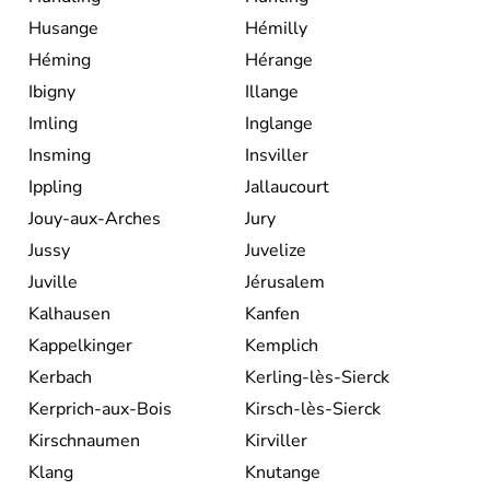
Husange
Hémilly
Héming
Hérange
Ibigny
Illange
Imling
Inglange
Insming
Insviller
Ippling
Jallaucourt
Jouy-aux-Arches
Jury
Jussy
Juvelize
Juville
Jérusalem
Kalhausen
Kanfen
Kappelkinger
Kemplich
Kerbach
Kerling-lès-Sierck
Kerprich-aux-Bois
Kirsch-lès-Sierck
Kirschnaumen
Kirviller
Klang
Knutange