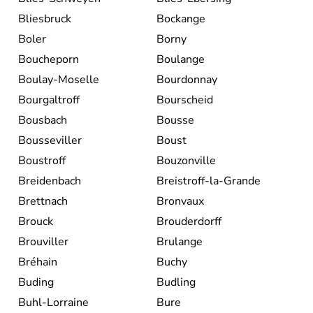
Bliesbruck
Bockange
Boler
Borny
Boucheporn
Boulange
Boulay-Moselle
Bourdonnay
Bourgaltroff
Bourscheid
Bousbach
Bousse
Bousseviller
Boust
Boustroff
Bouzonville
Breidenbach
Breistroff-la-Grande
Brettnach
Bronvaux
Brouck
Brouderdorff
Brouviller
Brulange
Bréhain
Buchy
Buding
Budling
Buhl-Lorraine
Bure