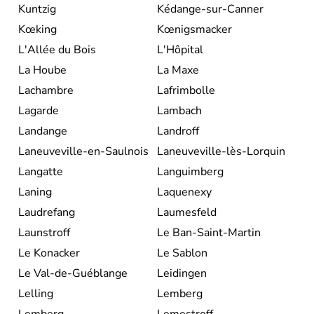
Kuntzig
Kédange-sur-Canner
Kœking
Kœnigsmacker
L'Allée du Bois
L'Hôpital
La Hoube
La Maxe
Lachambre
Lafrimbolle
Lagarde
Lambach
Landange
Landroff
Laneuveville-en-Saulnois
Laneuveville-lès-Lorquin
Langatte
Languimberg
Laning
Laquenexy
Laudrefang
Laumesfeld
Launstroff
Le Ban-Saint-Martin
Le Konacker
Le Sablon
Le Val-de-Guéblange
Leidingen
Lelling
Lemberg
Lemberg
Lemestroff