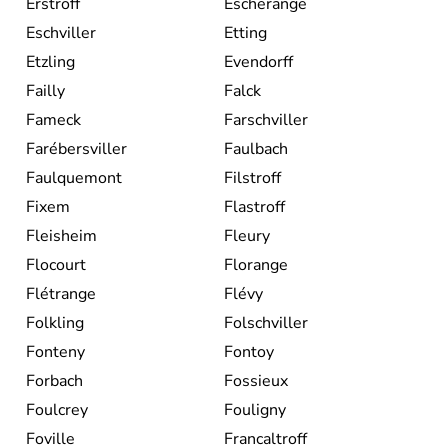
Erstroff
Escherange
Eschviller
Etting
Etzling
Evendorff
Failly
Falck
Fameck
Farschviller
Farébersviller
Faulbach
Faulquemont
Filstroff
Fixem
Flastroff
Fleisheim
Fleury
Flocourt
Florange
Flétrange
Flévy
Folkling
Folschviller
Fonteny
Fontoy
Forbach
Fossieux
Foulcrey
Fouligny
Foville
Francaltroff