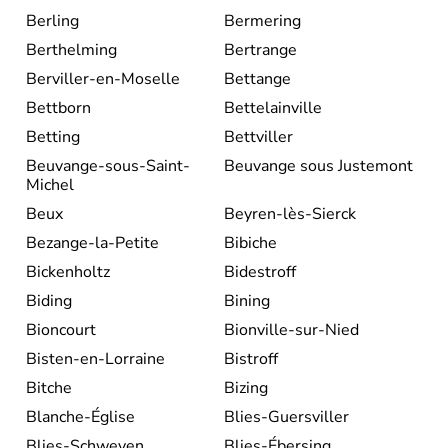
Berling
Bermering
Berthelming
Bertrange
Berviller-en-Moselle
Bettange
Bettborn
Bettelainville
Betting
Bettviller
Beuvange-sous-Saint-
Beuvange sous Justemont
Michel
Beux
Beyren-lès-Sierck
Bezange-la-Petite
Bibiche
Bickenholtz
Bidestroff
Biding
Bining
Bioncourt
Bionville-sur-Nied
Bisten-en-Lorraine
Bistroff
Bitche
Bizing
Blanche-Église
Blies-Guersviller
Blies-Schweyen
Blies-Ébersing