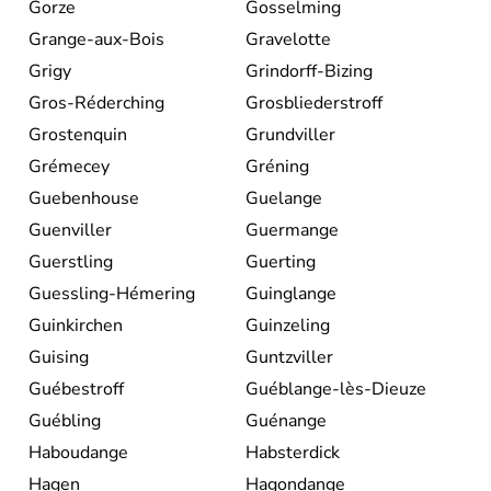
Gorze
Gosselming
Grange-aux-Bois
Gravelotte
Grigy
Grindorff-Bizing
Gros-Réderching
Grosbliederstroff
Grostenquin
Grundviller
Grémecey
Gréning
Guebenhouse
Guelange
Guenviller
Guermange
Guerstling
Guerting
Guessling-Hémering
Guinglange
Guinkirchen
Guinzeling
Guising
Guntzviller
Guébestroff
Guéblange-lès-Dieuze
Guébling
Guénange
Haboudange
Habsterdick
Hagen
Hagondange