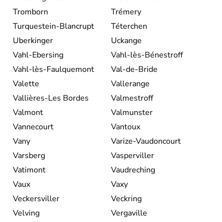
Tromborn
Trémery
Turquestein-Blancrupt
Téterchen
Uberkinger
Uckange
Vahl-Ebersing
Vahl-lès-Bénestroff
Vahl-lès-Faulquemont
Val-de-Bride
Valette
Vallerange
Vallières-Les Bordes
Valmestroff
Valmont
Valmunster
Vannecourt
Vantoux
Vany
Varize-Vaudoncourt
Varsberg
Vasperviller
Vatimont
Vaudreching
Vaux
Vaxy
Veckersviller
Veckring
Velving
Vergaville