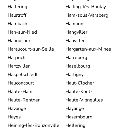
Hallering
Halling-lès-Boulay
Halstroff
Ham-sous-Varsberg
Hambach
Hampont
Han-sur-Nied
Hangviller
Hannocourt
Hanviller
Haraucourt-sur-Seille
Hargarten-aux-Mines
Harprich
Harreberg
Hartzviller
Haselbourg
Haspelschiedt
Hattigny
Hauconcourt
Haut-Clocher
Haute-Ham
Haute-Kontz
Haute-Rentgen
Haute-Vigneulles
Havange
Hayange
Hayes
Hazembourg
Heining-lès-Bouzonville
Hellering