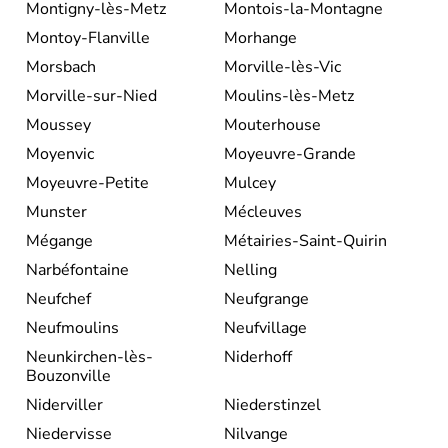
Montigny-lès-Metz
Montois-la-Montagne
Montoy-Flanville
Morhange
Morsbach
Morville-lès-Vic
Morville-sur-Nied
Moulins-lès-Metz
Moussey
Mouterhouse
Moyenvic
Moyeuvre-Grande
Moyeuvre-Petite
Mulcey
Munster
Mécleuves
Mégange
Métairies-Saint-Quirin
Narbéfontaine
Nelling
Neufchef
Neufgrange
Neufmoulins
Neufvillage
Neunkirchen-lès-
Niderhoff
Bouzonville
Niderviller
Niederstinzel
Niedervisse
Nilvange