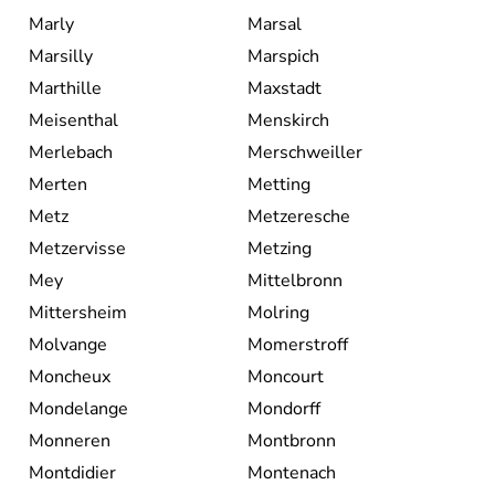
Marly
Marsal
Marsilly
Marspich
Marthille
Maxstadt
Meisenthal
Menskirch
Merlebach
Merschweiller
Merten
Metting
Metz
Metzeresche
Metzervisse
Metzing
Mey
Mittelbronn
Mittersheim
Molring
Molvange
Momerstroff
Moncheux
Moncourt
Mondelange
Mondorff
Monneren
Montbronn
Montdidier
Montenach