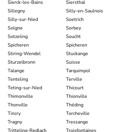
Sierck-les-Bains
Siersthal
Sillegny
Silly-en-Saulnois
Silly-sur-Nied
Soetrich
Solgne
Sorbey
Sotzeling
Soucht
Spicheren
Spicheren
Stiring-Wendel
Stuckange
Sturzelbronn
Suisse
Talange
Tarquimpol
Tenteling
Terville
Teting-sur-Nied
Thicourt
Thimonville
Thionville
Thonville
Théding
Tincry
Torcheville
Tragny
Tressange
Tritteling-Redlach
Troisfontaines