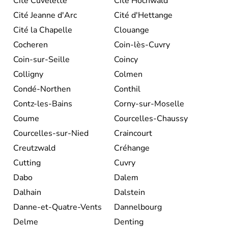
Cité Cuvelette
Cité Hochwald
Cité Jeanne d'Arc
Cité d'Hettange
Cité la Chapelle
Clouange
Cocheren
Coin-lès-Cuvry
Coin-sur-Seille
Coincy
Colligny
Colmen
Condé-Northen
Conthil
Contz-les-Bains
Corny-sur-Moselle
Coume
Courcelles-Chaussy
Courcelles-sur-Nied
Craincourt
Creutzwald
Créhange
Cutting
Cuvry
Dabo
Dalem
Dalhain
Dalstein
Danne-et-Quatre-Vents
Dannelbourg
Delme
Denting