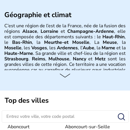
Géographie et climat
C’est une région de l’est de la France, née de la fusion des
régions
Alsace
,
Lorraine
et
Champagne-Ardenne
, elle
est composée des départements suivants : le
Haut-Rhin
,
le
Bas-Rhin
, la
Meurthe-et Moselle
, La
Meuse
, la
Moselle
, les
Vosges
, les
Ardennes
, l'
Aube
, la
Marne
et la
Haute-Marne
. Sa grande ville et chef-lieu de la région est
Strasbourg
.
Reims
,
Mulhouse
,
Nancy
et
Metz
sont les
grandes villes de cette région. Ce territoire a une vocation
européenne car au carrefour de plusieurs pays industriels
comme la Belgique, le
Luxembourg
, l
’Allemagne
. Le
Rhin
en est la colonne vertébrale et l’axe majeur des
échanges économiques. Le climat y est très variable :
d’influence océanique en
Champagne
, continentale en
Lorraine et Alsace et plus précisément montagnarde pour
Top des villes
les
Vosges
.
Histoire et administration
La région provient de la fusion des anciennes régions
Aboncourt
Aboncourt-sur-Seille