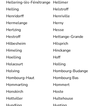
Hellering-lès-Fénétrange
Hellimer
Helling
Helstroff
Henridorff
Henriville
Hermelange
Herny
Hertzing
Hesse
Hestroff
Hettange-Grande
Hilbesheim
Hilsprich
Himeling
Hinckange
Hoelling
Hoff
Holacourt
Holling
Holving
Hombourg-Budange
Hombourg-Haut
Hombourg Bas
Hommarting
Hommert
Honskirch
Hoste
Hottviller
Hultehouse
Hundling
Hunting