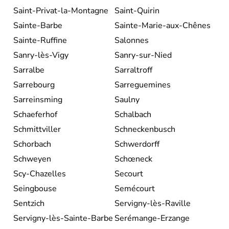
Saint-Privat-la-Montagne
Saint-Quirin
Sainte-Barbe
Sainte-Marie-aux-Chênes
Sainte-Ruffine
Salonnes
Sanry-lès-Vigy
Sanry-sur-Nied
Sarralbe
Sarraltroff
Sarrebourg
Sarreguemines
Sarreinsming
Saulny
Schaeferhof
Schalbach
Schmittviller
Schneckenbusch
Schorbach
Schwerdorff
Schweyen
Schœneck
Scy-Chazelles
Secourt
Seingbouse
Semécourt
Sentzich
Servigny-lès-Raville
Servigny-lès-Sainte-Barbe
Serémange-Erzange