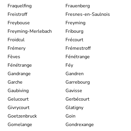
Fraquelfing
Frauenberg
Freistroff
Fresnes-en-Saulnois
Freybouse
Freyming
Freyming-Merlebach
Fribourg
Froidcul
Frécourt
Frémery
Frémestroff
Fèves
Fénétrange
Fénétrange
Féy
Gandrange
Gandren
Garche
Garrebourg
Gaubiving
Gavisse
Gelucourt
Gerbécourt
Givrycourt
Glatigny
Goetzenbruck
Goin
Gomelange
Gondrexange