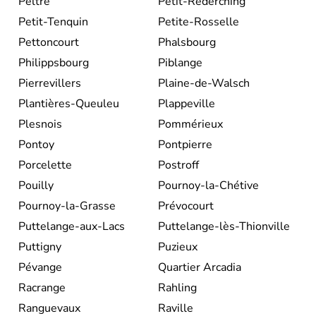
Peltre
Petit-Réderching
Petit-Tenquin
Petite-Rosselle
Pettoncourt
Phalsbourg
Philippsbourg
Piblange
Pierrevillers
Plaine-de-Walsch
Plantières-Queuleu
Plappeville
Plesnois
Pommérieux
Pontoy
Pontpierre
Porcelette
Postroff
Pouilly
Pournoy-la-Chétive
Pournoy-la-Grasse
Prévocourt
Puttelange-aux-Lacs
Puttelange-lès-Thionville
Puttigny
Puzieux
Pévange
Quartier Arcadia
Racrange
Rahling
Ranguevaux
Raville