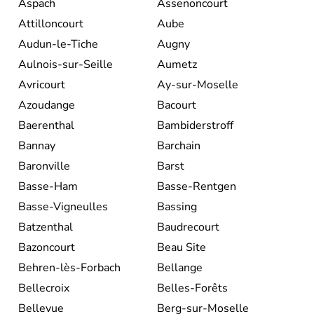
Aspach
Assenoncourt
Attilloncourt
Aube
Audun-le-Tiche
Augny
Aulnois-sur-Seille
Aumetz
Avricourt
Ay-sur-Moselle
Azoudange
Bacourt
Baerenthal
Bambiderstroff
Bannay
Barchain
Baronville
Barst
Basse-Ham
Basse-Rentgen
Basse-Vigneulles
Bassing
Batzenthal
Baudrecourt
Bazoncourt
Beau Site
Behren-lès-Forbach
Bellange
Bellecroix
Belles-Forêts
Bellevue
Berg-sur-Moselle