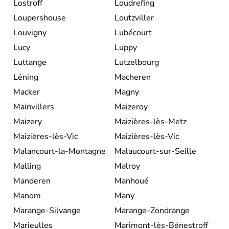
Lostroff
Loudrefing
Loupershouse
Loutzviller
Louvigny
Lubécourt
Lucy
Luppy
Luttange
Lutzelbourg
Léning
Macheren
Macker
Magny
Mainvillers
Maizeroy
Maizery
Maizières-lès-Metz
Maizières-lès-Vic
Maizières-lès-Vic
Malancourt-la-Montagne
Malaucourt-sur-Seille
Malling
Malroy
Manderen
Manhoué
Manom
Many
Marange-Silvange
Marange-Zondrange
Marieulles
Marimont-lès-Bénestroff