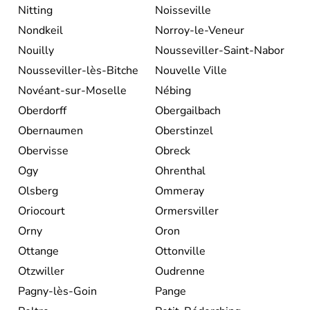
Nitting
Noisseville
Nondkeil
Norroy-le-Veneur
Nouilly
Nousseviller-Saint-Nabor
Nousseviller-lès-Bitche
Nouvelle Ville
Novéant-sur-Moselle
Nébing
Oberdorff
Obergailbach
Obernaumen
Oberstinzel
Obervisse
Obreck
Ogy
Ohrenthal
Olsberg
Ommeray
Oriocourt
Ormersviller
Orny
Oron
Ottange
Ottonville
Otzwiller
Oudrenne
Pagny-lès-Goin
Pange