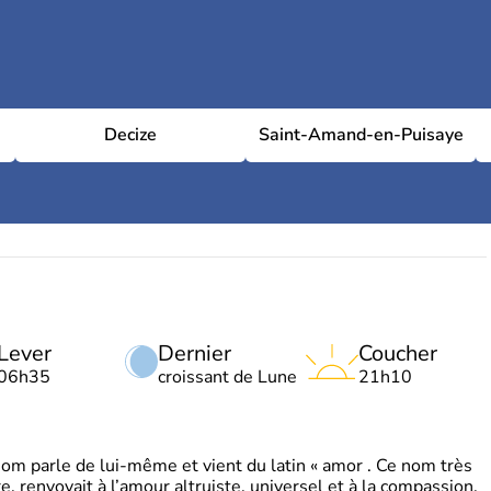
Decize
Saint-Amand-en-Puisaye
Lever
Dernier
Coucher
06h35
croissant de Lune
21h10
 parle de lui-même et vient du latin « amor . Ce nom très
, renvoyait à l’amour altruiste, universel et à la compassion.