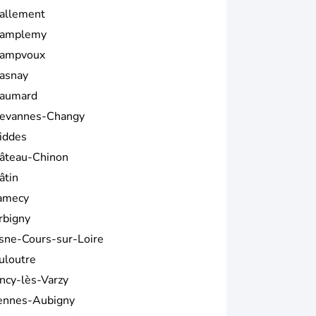
allement
amplemy
ampvoux
asnay
aumard
evannes-Changy
iddes
âteau-Chinon
âtin
amecy
rbigny
sne-Cours-sur-Loire
uloutre
ncy-lès-Varzy
ennes-Aubigny