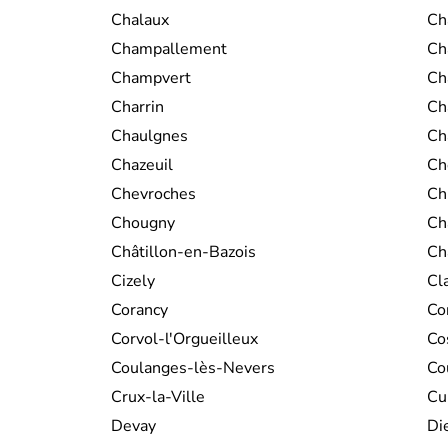
Chalaux
Ch
Champallement
Ch
Champvert
Ch
Charrin
Ch
Chaulgnes
Ch
Chazeuil
Ch
Chevroches
Ch
Chougny
Ch
Châtillon-en-Bazois
Ch
Cizely
Cl
Corancy
Co
Corvol-l'Orgueilleux
Co
Coulanges-lès-Nevers
Co
Crux-la-Ville
Cu
Devay
Di