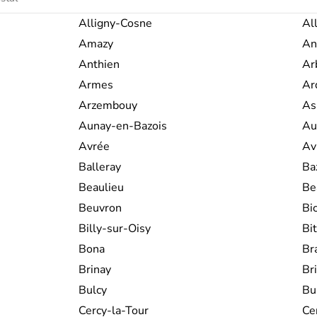
Réunies au 14ème siècle, elles sont 
« comté » passe aux mains des
Habsb
Alligny-Cosne
Al
récupèrent le territoire en 1678. L
Amazy
An
forment dès lors deux régions distin
une partie de la
Champagne
et de l
Anthien
Ar
effective depuis le 1er janvier 2016.
Armes
Ar
Arzembouy
As
Aunay-en-Bazois
Au
Avrée
Av
Balleray
Ba
Beaulieu
Be
Beuvron
Bi
Billy-sur-Oisy
Bit
Bona
Br
Brinay
Br
Bulcy
Bu
Cercy-la-Tour
Ce