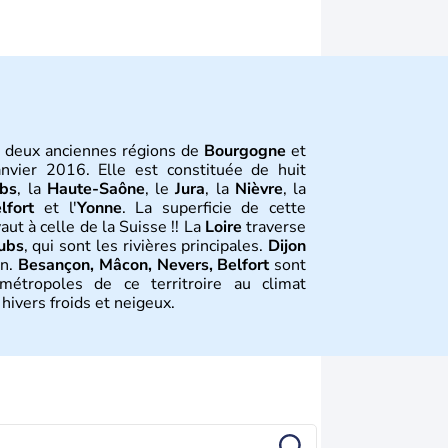
es deux anciennes régions de
Bourgogne
et
nvier 2016. Elle est constituée de huit
bs
, la
Haute-Saône
, le
Jura
, la
Nièvre
, la
lfort
et l'
Yonne
. La superficie de cette
aut à celle de la Suisse !! La
Loire
traverse
ubs
, qui sont les rivières principales.
Dijon
on.
Besançon, Mâcon, Nevers, Belfort
sont
étropoles de ce territroire au climat
hivers froids et neigeux.
tion
ogne
et
Franche-Comté
correspond au
le. Le traité de Verdun en 843 conduit à
e » (l’actuelle Bourgogne) et la «Haute
té de Bourgogne » (la Franche-Comté).