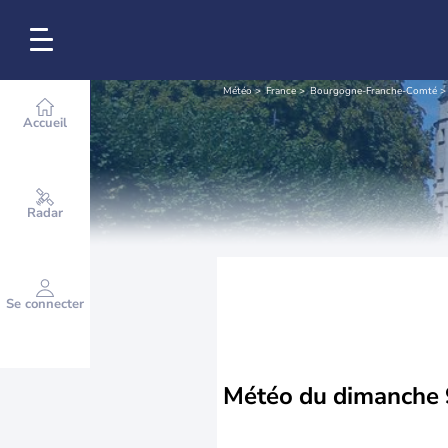
Météo
France
Bourgogne-Franche-Comté
Accueil
Radar
Se connecter
Météo du
dimanche 