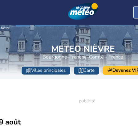
Nièvre
METEO NIÈVRE
Bourgogne-Franche-Comté - France
Villes principales
Carte
Devenez VI
9 août