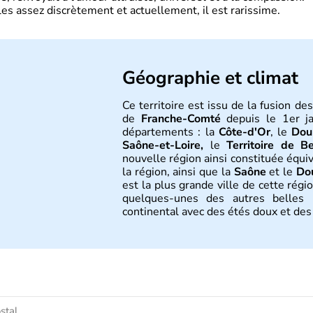
es assez discrètement et actuellement, il est rarissime.
Géographie et climat
Ce territoire est issu de la fusion d
de
Franche-Comté
depuis le 1er ja
départements : la
Côte-d'Or
, le
Dou
Saône-et-Loire,
le
Territoire de Be
nouvelle région ainsi constituée équiv
la région, ainsi que la
Saône
et le
Do
est la plus grande ville de cette régi
quelques-unes des autres belles m
continental avec des étés doux et des 
Histoire et administra
Le territoire des actuelles
Bourg
royaume des
Burgondes
au 5ème sièc
distinguer le « duché de Bourgogn
Bourgogne » qui devient le « com