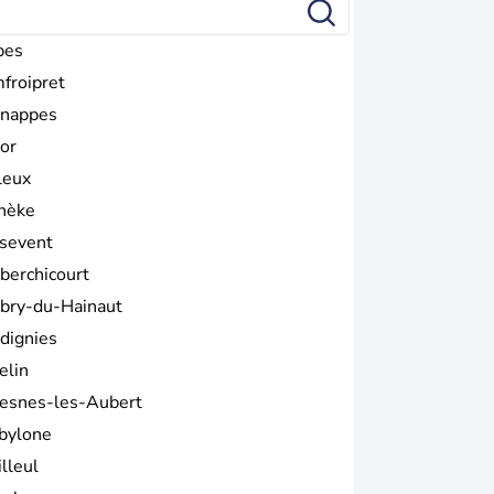
bes
froipret
nappes
or
leux
nèke
sevent
berchicourt
bry-du-Hainaut
dignies
elin
esnes-les-Aubert
bylone
lleul