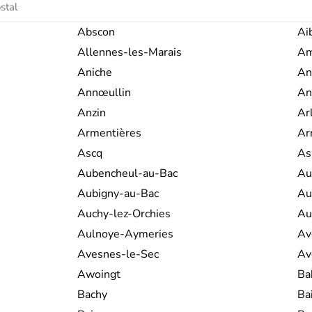
Abscon
Ai
Allennes-les-Marais
Am
Aniche
An
Annœullin
An
Anzin
Ar
Armentières
Ar
Ascq
As
Aubencheul-au-Bac
Au
Aubigny-au-Bac
Au
Auchy-lez-Orchies
Au
Aulnoye-Aymeries
Av
Avesnes-le-Sec
Av
Awoingt
Ba
Bachy
Bai