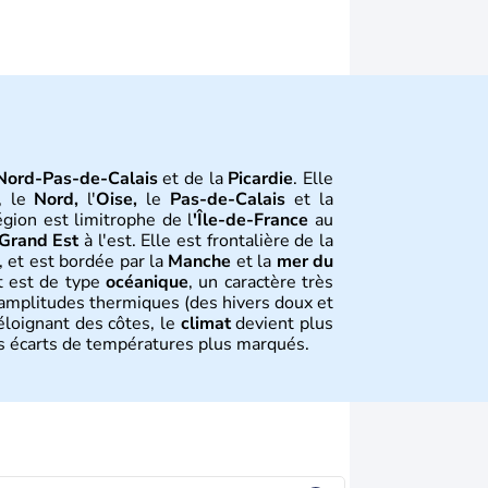
Nord-Pas-de-Calais
et de la
Picardie
. Elle
, le
Nord,
l'
Oise,
le
Pas-de-Calais
et la
égion est limitrophe de l
'Île-de-France
au
Grand Est
à l'est. Elle est frontalière de la
, et est bordée par la
Manche
et la
mer du
at est de type
océanique
, un caractère très
 amplitudes thermiques (des hivers doux et
'éloignant des côtes, le
climat
devient plus
s écarts de températures plus marqués.
tion
ord-Pas-de-Calais