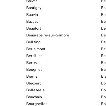
Baives
Ba
Bantigny
Ba
Bauvin
Ba
Bazuel
Be
Beaufort
Be
Beaurepaire-sur-Sambre
Be
Bellaing
Be
Berlaimont
Be
Bersillies
Be
Bertry
Be
Beugnies
Be
Bierne
Bi
Blécourt
Bo
Bollezeele
Bo
Bouchain
Bo
Bourghelles
Bo