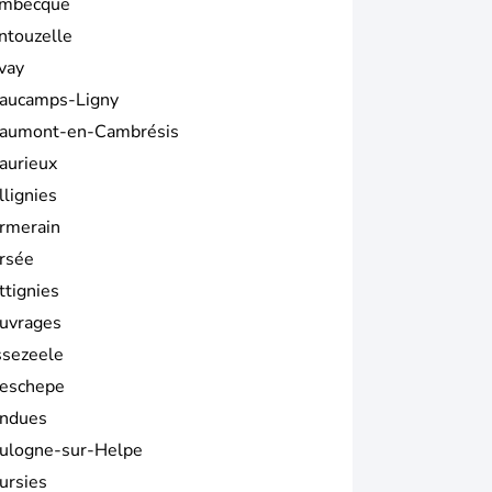
mbecque
ntouzelle
vay
aucamps-Ligny
aumont-en-Cambrésis
aurieux
llignies
rmerain
rsée
ttignies
uvrages
ssezeele
eschepe
ndues
ulogne-sur-Helpe
ursies