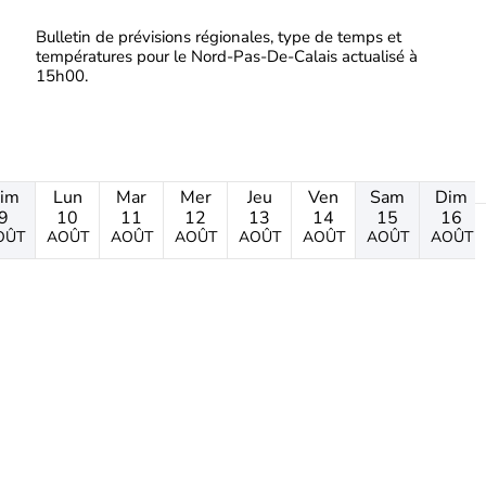
Bulletin de prévisions régionales, type de temps et
températures pour le Nord-Pas-De-Calais actualisé à
15h00.
im
Lun
Mar
Mer
Jeu
Ven
Sam
Dim
9
10
11
12
13
14
15
16
OÛT
AOÛT
AOÛT
AOÛT
AOÛT
AOÛT
AOÛT
AOÛT