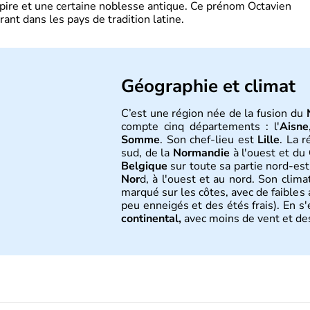
pire et une certaine noblesse antique. Ce prénom Octavien
rant dans les pays de tradition latine.
Géographie et climat
C’est une région née de la fusion du
compte cinq départements : l'
Aisne
Somme
. Son chef-lieu est
Lille
. La r
sud, de la
Normandie
à l'ouest et du
Belgique
sur toute sa partie nord-est
Nor
d, à l'ouest et au nord. Son clim
marqué sur les côtes, avec de faibles
peu enneigés et des étés frais). En s
continental,
avec moins de vent et de
Histoire et administra
C’est une région née de la fusion du
N