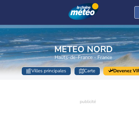
METEO NORD
Hauts-de-France - France
Villes principales
Carte
Devenez VI