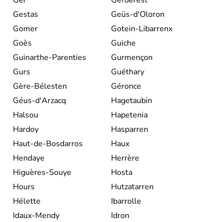
Ger
Gerderest
Gestas
Geüs-d'Oloron
Gomer
Gotein-Libarrenx
Goès
Guiche
Guinarthe-Parenties
Gurmençon
Gurs
Guéthary
Gère-Bélesten
Géronce
Géus-d'Arzacq
Hagetaubin
Halsou
Hapetenia
Hardoy
Hasparren
Haut-de-Bosdarros
Haux
Hendaye
Herrère
Higuères-Souye
Hosta
Hours
Hutzatarren
Hélette
Ibarrolle
Idaux-Mendy
Idron