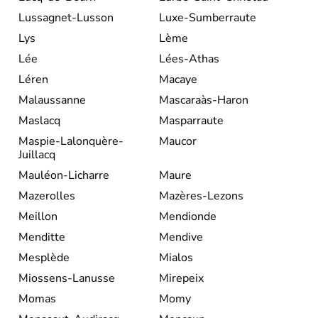
Lussagnet-Lusson
Luxe-Sumberraute
Lys
Lème
Lée
Lées-Athas
Léren
Macaye
Malaussanne
Mascaraàs-Haron
Maslacq
Masparraute
Maspie-Lalonquère-
Maucor
Juillacq
Mauléon-Licharre
Maure
Mazerolles
Mazères-Lezons
Meillon
Mendionde
Menditte
Mendive
Mesplède
Mialos
Miossens-Lanusse
Mirepeix
Momas
Momy