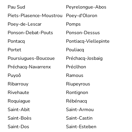
Pau Sud
Peyrelongue-Abos
Piets-Plasence-Moustrou
Poey-d'Oloron
Poey-de-Lescar
Pomps
Ponson-Debat-Pouts
Ponson-Dessus
Pontacq
Pontiacq-Viellepinte
Portet
Pouliacq
Poursiugues-Boucoue
Préchacq-Josbaig
Préchacq-Navarrenx
Précilhon
Puyoô
Ramous
Ribarrouy
Riupeyrous
Rivehaute
Rontignon
Roquiague
Rébénacq
Saint-Abit
Saint-Armou
Saint-Boès
Saint-Castin
Saint-Dos
Saint-Esteben