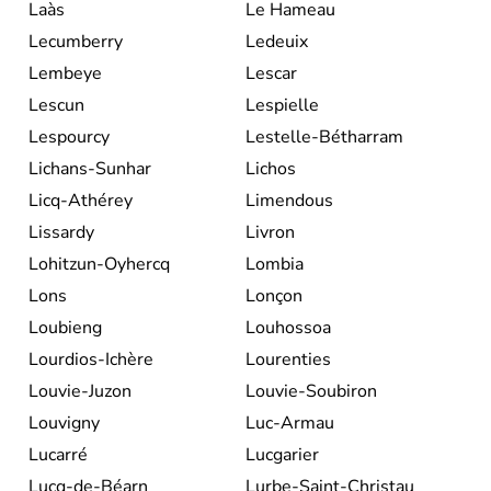
Laàs
Le Hameau
Lecumberry
Ledeuix
Lembeye
Lescar
Lescun
Lespielle
Lespourcy
Lestelle-Bétharram
Lichans-Sunhar
Lichos
Licq-Athérey
Limendous
Lissardy
Livron
Lohitzun-Oyhercq
Lombia
Lons
Lonçon
Loubieng
Louhossoa
Lourdios-Ichère
Lourenties
Louvie-Juzon
Louvie-Soubiron
Louvigny
Luc-Armau
Lucarré
Lucgarier
Lucq-de-Béarn
Lurbe-Saint-Christau