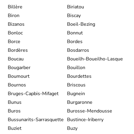
Billère
Biriatou
Biron
Biscay
Bizanos
Boeil-Bezing
Bonloc
Bonnut
Borce
Bordes
Bordères
Bosdarros
Boucau
Boueilh-Boueilho-Lasque
Bougarber
Bouillon
Boumourt
Bourdettes
Bournos
Briscous
Bruges-Capbis-Mifaget
Bugnein
Bunus
Burgaronne
Buros
Burosse-Mendousse
Bussunarits-Sarrasquette
Bustince-Iriberry
Buziet
Buzy