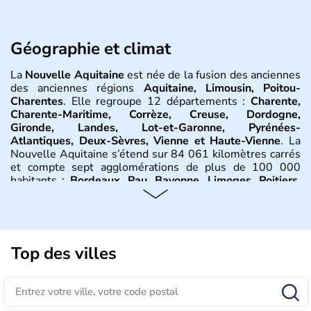
Géographie et climat
La
Nouvelle Aquitaine
est née de la fusion des anciennes
des anciennes régions
Aquitaine, Limousin, Poitou-
Charentes
. Elle regroupe 12 départements :
Charente,
Charente-Maritime, Corrèze, Creuse, Dordogne,
Gironde, Landes, Lot-et-Garonne, Pyrénées-
Atlantiques, Deux-Sèvres, Vienne et Haute-Vienne
. La
Nouvelle Aquitaine s’étend sur 84 061 kilomètres carrés
et compte sept agglomérations de plus de 100 000
habitants :
Bordeaux, Pau, Bayonne, Limoges, Poitiers,
La Rochelle, Angoulême
. Son économie repose
essentiellement sur l’
agriculture
et la
viticulture
, le
tourisme, l’industrie parachimique et les assurances. La
région Nouvelle-Aquitaine bénéficie essentiellement
d’un
climat océanique
. De nombreuses entrées
Top des villes
maritimes concernent régulièrement le Pays Basque : le
massif pyrénéen bénéficie d’un climat spécifique qui varie
en fonction de l’altitude.