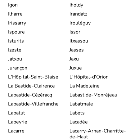
Igon
Iholdy
Ilharre
Irandatz
Irissarry
Irouléguy
Ispoure
Issor
Isturits
Itxassou
Izeste
Jasses
Jatxou
Jaxu
Jurançon
Juxue
L'Hôpital-Saint-Blaise
L'Hôpital-d'Orion
La Bastide-Clairence
La Madeleine
Labastide-Cézéracq
Labastide-Monréjeau
Labastide-Villefranche
Labatmale
Labatut
Labets
Labeyrie
Lacadée
Lacarre
Lacarry-Arhan-Charritte-
de-Haut