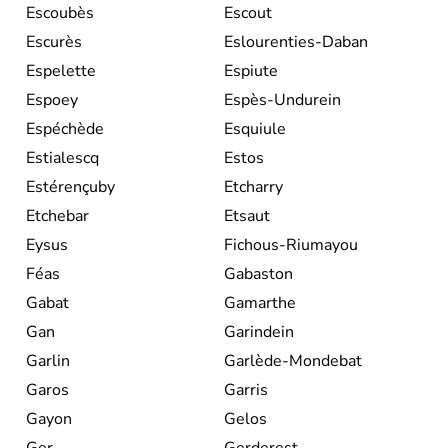
Escoubès
Escout
Escurès
Eslourenties-Daban
Espelette
Espiute
Espoey
Espès-Undurein
Espéchède
Esquiule
Estialescq
Estos
Estérençuby
Etcharry
Etchebar
Etsaut
Eysus
Fichous-Riumayou
Féas
Gabaston
Gabat
Gamarthe
Gan
Garindein
Garlin
Garlède-Mondebat
Garos
Garris
Gayon
Gelos