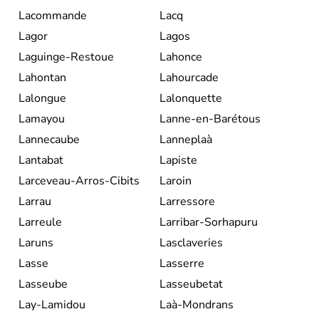
Lacommande
Lacq
Lagor
Lagos
Laguinge-Restoue
Lahonce
Lahontan
Lahourcade
Lalongue
Lalonquette
Lamayou
Lanne-en-Barétous
Lannecaube
Lanneplaà
Lantabat
Lapiste
Larceveau-Arros-Cibits
Laroin
Larrau
Larressore
Larreule
Larribar-Sorhapuru
Laruns
Lasclaveries
Lasse
Lasserre
Lasseube
Lasseubetat
Lay-Lamidou
Laà-Mondrans