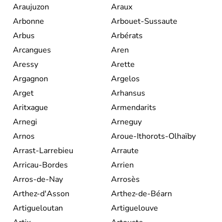
Araujuzon
Araux
Arbonne
Arbouet-Sussaute
Arbus
Arbérats
Arcangues
Aren
Aressy
Arette
Argagnon
Argelos
Arget
Arhansus
Aritxague
Armendarits
Arnegi
Arneguy
Arnos
Aroue-Ithorots-Olhaïby
Arrast-Larrebieu
Arraute
Arricau-Bordes
Arrien
Arros-de-Nay
Arrosès
Arthez-d'Asson
Arthez-de-Béarn
Artigueloutan
Artiguelouve