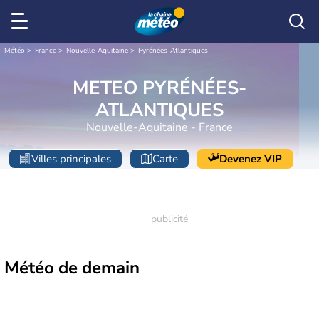
Météo
France
Nouvelle-Aquitaine
Pyrénées-Atlantiques
METEO PYRÉNÉES-
ATLANTIQUES
Nouvelle-Aquitaine - France
Villes principales
Carte
Devenez VIP
Météo de
demain