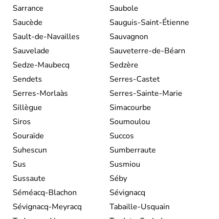
Sarrance
Saubole
Saucède
Sauguis-Saint-Étienne
Sault-de-Navailles
Sauvagnon
Sauvelade
Sauveterre-de-Béarn
Sedze-Maubecq
Sedzère
Sendets
Serres-Castet
Serres-Morlaàs
Serres-Sainte-Marie
Sillègue
Simacourbe
Siros
Soumoulou
Souraïde
Succos
Suhescun
Sumberraute
Sus
Susmiou
Sussaute
Séby
Séméacq-Blachon
Sévignacq
Sévignacq-Meyracq
Tabaille-Usquain