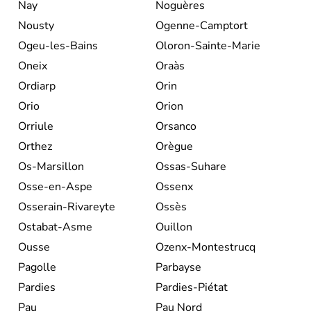
Nay
Noguères
Nousty
Ogenne-Camptort
Ogeu-les-Bains
Oloron-Sainte-Marie
Oneix
Oraàs
Ordiarp
Orin
Orio
Orion
Orriule
Orsanco
Orthez
Orègue
Os-Marsillon
Ossas-Suhare
Osse-en-Aspe
Ossenx
Osserain-Rivareyte
Ossès
Ostabat-Asme
Ouillon
Ousse
Ozenx-Montestrucq
Pagolle
Parbayse
Pardies
Pardies-Piétat
Pau
Pau Nord