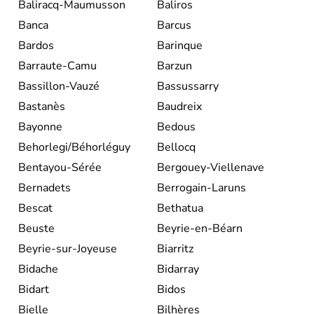
Baliracq-Maumusson
Baliros
Banca
Barcus
Bardos
Barinque
Barraute-Camu
Barzun
Bassillon-Vauzé
Bassussarry
Bastanès
Baudreix
Bayonne
Bedous
Behorlegi/Béhorléguy
Bellocq
Bentayou-Sérée
Bergouey-Viellenave
Bernadets
Berrogain-Laruns
Bescat
Bethatua
Beuste
Beyrie-en-Béarn
Beyrie-sur-Joyeuse
Biarritz
Bidache
Bidarray
Bidart
Bidos
Bielle
Bilhères