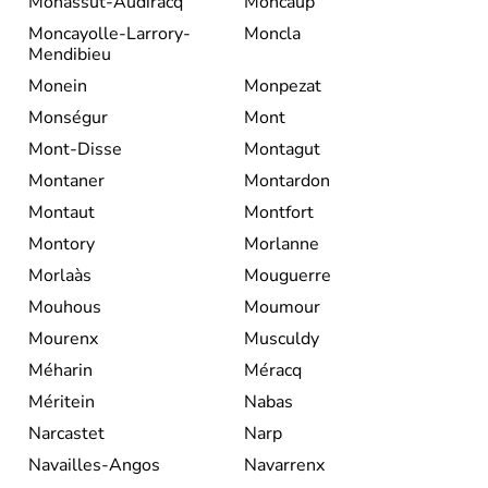
Monassut-Audiracq
Moncaup
Moncayolle-Larrory-
Moncla
Mendibieu
Monein
Monpezat
Monségur
Mont
Mont-Disse
Montagut
Montaner
Montardon
Montaut
Montfort
Montory
Morlanne
Morlaàs
Mouguerre
Mouhous
Moumour
Mourenx
Musculdy
Méharin
Méracq
Méritein
Nabas
Narcastet
Narp
Navailles-Angos
Navarrenx