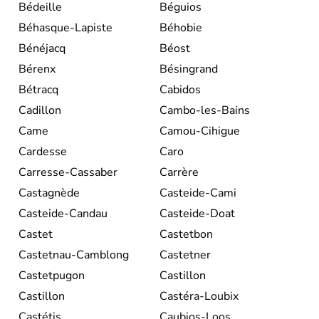
Bédeille
Béguios
Béhasque-Lapiste
Béhobie
Bénéjacq
Béost
Bérenx
Bésingrand
Bétracq
Cabidos
Cadillon
Cambo-les-Bains
Came
Camou-Cihigue
Cardesse
Caro
Carresse-Cassaber
Carrère
Castagnède
Casteide-Cami
Casteide-Candau
Casteide-Doat
Castet
Castetbon
Castetnau-Camblong
Castetner
Castetpugon
Castillon
Castillon
Castéra-Loubix
Castétis
Caubios-Loos