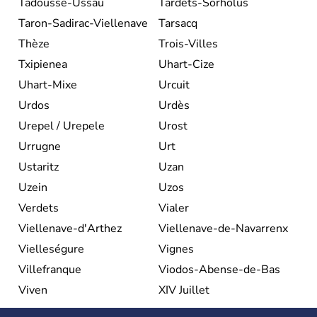
Tadousse-Ussau
Tardets-Sorholus
Taron-Sadirac-Viellenave
Tarsacq
Thèze
Trois-Villes
Txipienea
Uhart-Cize
Uhart-Mixe
Urcuit
Urdos
Urdès
Urepel / Urepele
Urost
Urrugne
Urt
Ustaritz
Uzan
Uzein
Uzos
Verdets
Vialer
Viellenave-d'Arthez
Viellenave-de-Navarrenx
Vielleségure
Vignes
Villefranque
Viodos-Abense-de-Bas
Viven
XIV Juillet