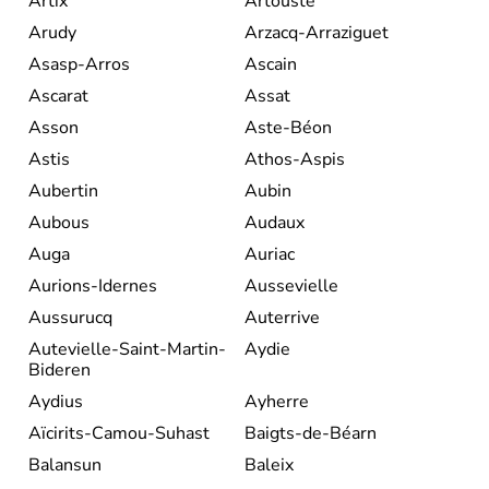
Artix
Artouste
Arudy
Arzacq-Arraziguet
Asasp-Arros
Ascain
Ascarat
Assat
Asson
Aste-Béon
Astis
Athos-Aspis
Aubertin
Aubin
Aubous
Audaux
Auga
Auriac
Aurions-Idernes
Aussevielle
Aussurucq
Auterrive
Autevielle-Saint-Martin-
Aydie
Bideren
Aydius
Ayherre
Aïcirits-Camou-Suhast
Baigts-de-Béarn
Balansun
Baleix