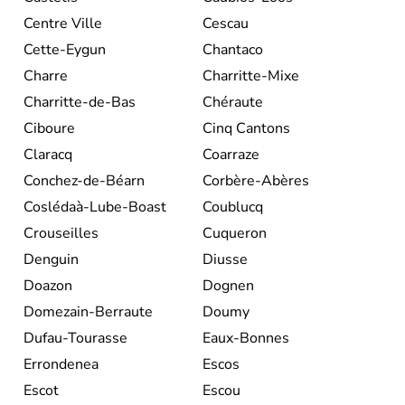
Centre Ville
Cescau
Cette-Eygun
Chantaco
Charre
Charritte-Mixe
Charritte-de-Bas
Chéraute
Ciboure
Cinq Cantons
Claracq
Coarraze
Conchez-de-Béarn
Corbère-Abères
Coslédaà-Lube-Boast
Coublucq
Crouseilles
Cuqueron
Denguin
Diusse
Doazon
Dognen
Domezain-Berraute
Doumy
Dufau-Tourasse
Eaux-Bonnes
Errondenea
Escos
Escot
Escou