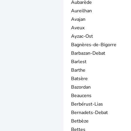
Aubarède
Aureilhan
Avajan
Aveux
Ayzac-Ost
Bagnères-de-Bigorre
Barbazan-Debat
Barlest
Barthe
Batsère
Bazordan
Beaucens
Berbérust-Lias
Bernadets-Debat
Betbèze
Bettes