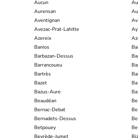
Aucun
Au
Aurensan
Au
Aventignan
Av
Avezac-Prat-Lahitte
Ay
Azereix
Az
Banios
Ba
Barbazan-Dessus
Ba
Barrancoueu
Ba
Bartrès
Ba
Bazet
Baz
Bazus-Aure
Ba
Beaudéan
Be
Bernac-Debat
Be
Bernadets-Dessus
Be
Betpouey
Be
Beyrède-Jumet
Bi