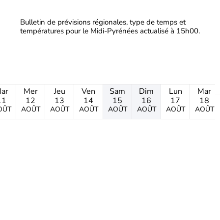
Bulletin de prévisions régionales, type de temps et
températures pour le Midi-Pyrénées actualisé à 15h00.
ar
Mer
Jeu
Ven
Sam
Dim
Lun
Mar
11
12
13
14
15
16
17
18
OÛT
AOÛT
AOÛT
AOÛT
AOÛT
AOÛT
AOÛT
AOÛT