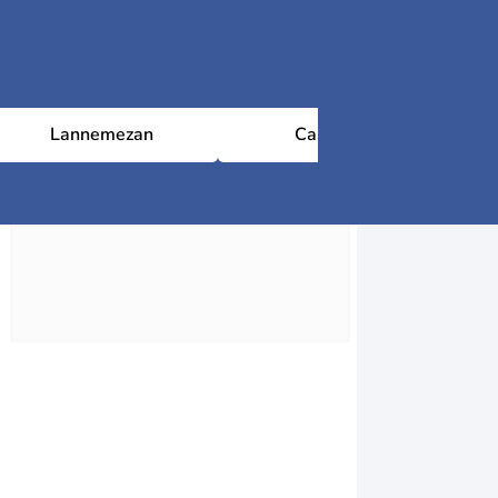
Lannemezan
Cauterets
Ra