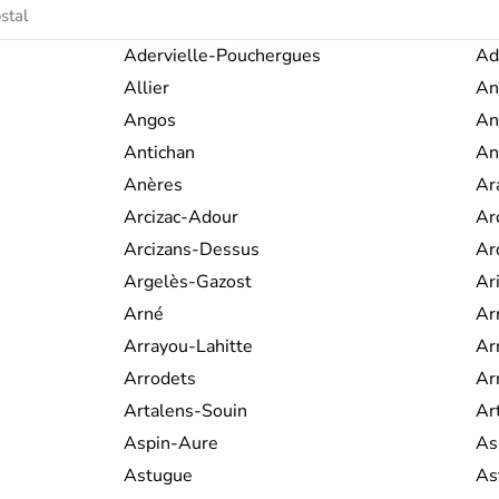
après J.C. À la division de l'Empire fran
en différents comtés, duchés, royau
plus vraiment jamais été unie. La
Adervielle-Pouchergues
Ad
ciment de toutes ces provinces. En
Allier
An
utilisé la langue occitane pour propag
bien vite neutralisés par les
montag
Angos
An
révoltes et de rébellions contre les
Antichan
An
locale, parmi lesquelles la révolu
guerres des camisards, la révolte de
Anères
Ar
Larzac.
Arcizac-Adour
Ar
Arcizans-Dessus
Ar
Argelès-Gazost
Ar
Arné
Ar
Arrayou-Lahitte
Ar
Arrodets
Ar
Artalens-Souin
Ar
Aspin-Aure
As
Astugue
As