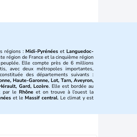
s régions :
Midi-Pyrénées
et
Languedoc-
ste région de France et la cinquième région
s peuplée. Elle compte près de 6 millions
rtis, avec deux métropoles importantes,
 constituée des départements suivants :
onne, Haute-Garonne, Lot, Tarn, Aveyron,
Hérault, Gard, Lozère
. Elle est bordée au
t par le
Rhône
et on trouve à l’ouest la
énées
et le
Massif central
. Le climat y est
diterranéenne à l’est, montagnarde au nord
tion
mination romaine, à partir du 4ème siècle