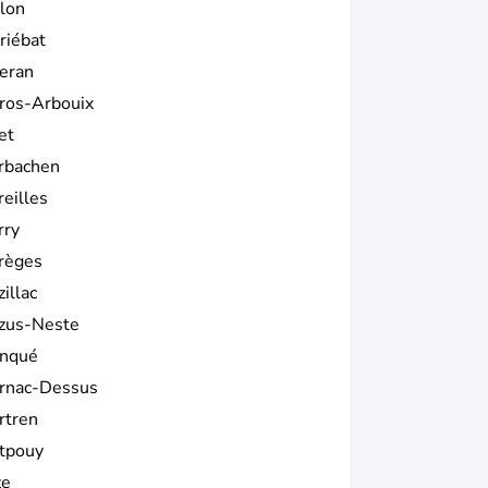
lon
riébat
eran
ros-Arbouix
et
rbachen
reilles
rry
règes
illac
zus-Neste
nqué
rnac-Dessus
rtren
tpouy
ze