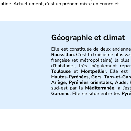
latine. Actuellement, c’est un prénom mixte en France et
Géographie et climat
Elle est constituée de deux ancienne
Roussillon.
C’est la troisième plus va
française (et métropolitaine) la plu
d’habitants, très inégalement répa
Toulouse
et
Montpellier
. Elle est
Hautes-Pyrénées, Gers, Tarn-et-Gar
Ariège, Pyrénées orientales, Aude, 
sud-est par la
Méditerranée
, à l’es
Garonne
. Elle se situe entre les
Pyr
partagée entre trois influences : mé
et au sud et océanique à l’ouest.
Histoire et administra
La région a été tardivement sous do