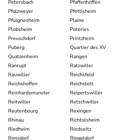
Petersbach
Pfaffenhoffen
Pfalzweyer
Pfettisheim
Pfulgriesheim
Plaine
Plobsheim
Poteries
Preuschdorf
Printzheim
Puberg
Quartier des XV
Quatzenheim
Rangen
Ranrupt
Ratzwiller
Rauwiller
Reichsfeld
Reichshoffen
Reichstett
Reinhardsmunster
Reipertswiller
Reitwiller
Retschwiller
Reutenbourg
Rexingen
Rhinau
Richtolsheim
Riedheim
Riedseltz
Rimsdorf
Ringeldorf