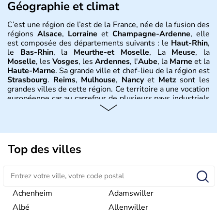
Géographie et climat
C’est une région de l’est de la France, née de la fusion des
régions
Alsace
,
Lorraine
et
Champagne-Ardenne
, elle
est composée des départements suivants : le
Haut-Rhin
,
le
Bas-Rhin
, la
Meurthe-et Moselle
, La
Meuse
, la
Moselle
, les
Vosges
, les
Ardennes
, l'
Aube
, la
Marne
et la
Haute-Marne
. Sa grande ville et chef-lieu de la région est
Strasbourg
.
Reims
,
Mulhouse
,
Nancy
et
Metz
sont les
grandes villes de cette région. Ce territoire a une vocation
européenne car au carrefour de plusieurs pays industriels
comme la Belgique, le
Luxembourg
, l
’Allemagne
. Le
Rhin
en est la colonne vertébrale et l’axe majeur des
échanges économiques. Le climat y est très variable :
d’influence océanique en
Champagne
, continentale en
Lorraine et Alsace et plus précisément montagnarde pour
Top des villes
les
Vosges
.
Histoire et administration
La région provient de la fusion des anciennes régions
Achenheim
Adamswiller
qu’étaient l’
Alsace
, la
Champagne-Ardenne
et la
Albé
Allenwiller
Lorraine
et est officiellement créée au 1er janvier 2016.