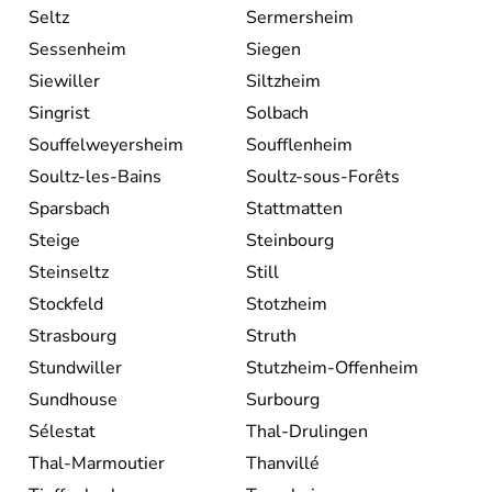
Seltz
Sermersheim
Sessenheim
Siegen
Siewiller
Siltzheim
Singrist
Solbach
Souffelweyersheim
Soufflenheim
Soultz-les-Bains
Soultz-sous-Forêts
Sparsbach
Stattmatten
Steige
Steinbourg
Steinseltz
Still
Stockfeld
Stotzheim
Strasbourg
Struth
Stundwiller
Stutzheim-Offenheim
Sundhouse
Surbourg
Sélestat
Thal-Drulingen
Thal-Marmoutier
Thanvillé