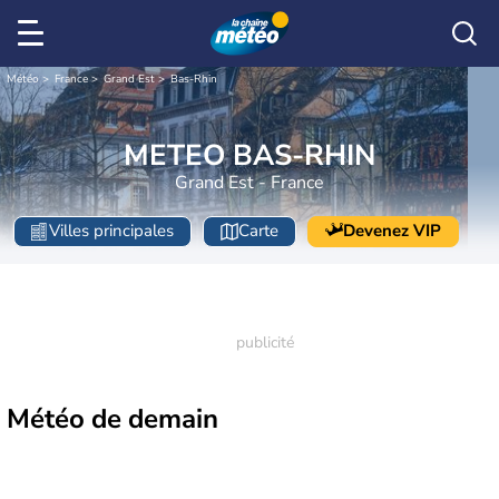
Météo
France
Grand Est
Bas-Rhin
METEO BAS-RHIN
Grand Est - France
Villes principales
Carte
Devenez VIP
Météo de
demain