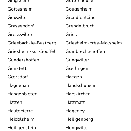
Gingsheim
Gottenhouse
Gottesheim
Gougenheim
Goxwiller
Grandfontaine
Grassendorf
Grendelbruch
Gresswiller
Gries
Griesbach-le-Bastberg
Griesheim-près-Molsheim
Griesheim-sur-Souffel
Gumbrechtshoffen
Gundershoffen
Gungwiller
Gunstett
Gœrlingen
Gœrsdorf
Haegen
Haguenau
Handschuheim
Hangenbieten
Harskirchen
Hatten
Hattmatt
Hautepierre
Hegeney
Heidolsheim
Heiligenberg
Heiligenstein
Hengwiller