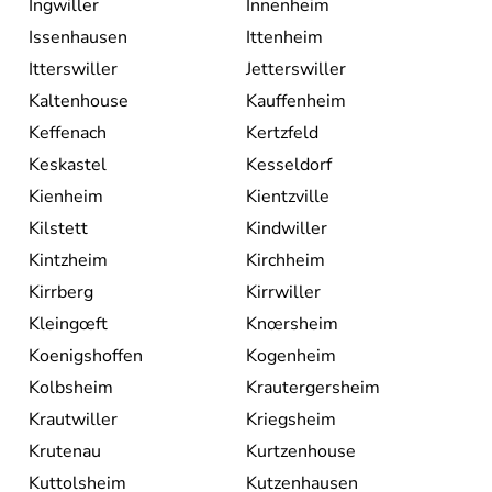
Ingwiller
Innenheim
Issenhausen
Ittenheim
Itterswiller
Jetterswiller
Kaltenhouse
Kauffenheim
Keffenach
Kertzfeld
Keskastel
Kesseldorf
Kienheim
Kientzville
Kilstett
Kindwiller
Kintzheim
Kirchheim
Kirrberg
Kirrwiller
Kleingœft
Knœrsheim
Koenigshoffen
Kogenheim
Kolbsheim
Krautergersheim
Krautwiller
Kriegsheim
Krutenau
Kurtzenhouse
Kuttolsheim
Kutzenhausen