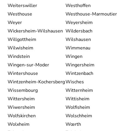
Weiterswiller
Westhoffen
Westhouse
Westhouse-Marmoutier
Weyer
Weyersheim
Wickersheim-Wilshausen
Wildersbach
Willgottheim
Wilshausen
Wilwisheim
Wimmenau
Windstein
Wingen
Wingen-sur-Moder
Wingersheim
Wintershouse
Wintzenbach
Wintzenheim-Kochersberg
Wisches
Wissembourg
Witternheim
Wittersheim
Wittisheim
Wiwersheim
Wolfisheim
Wolfskirchen
Wolschheim
Wolxheim
Wœrth