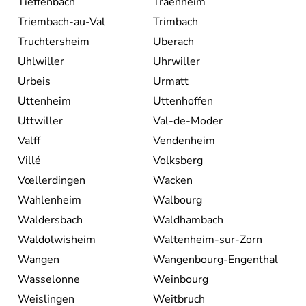
Tieffenbach
Traenheim
Triembach-au-Val
Trimbach
Truchtersheim
Uberach
Uhlwiller
Uhrwiller
Urbeis
Urmatt
Uttenheim
Uttenhoffen
Uttwiller
Val-de-Moder
Valff
Vendenheim
Villé
Volksberg
Vœllerdingen
Wacken
Wahlenheim
Walbourg
Waldersbach
Waldhambach
Waldolwisheim
Waltenheim-sur-Zorn
Wangen
Wangenbourg-Engenthal
Wasselonne
Weinbourg
Weislingen
Weitbruch