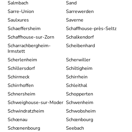
Salmbach
Sand
Sarre-Union
Sarrewerden
Saulxures
Saverne
Schaeffersheim
Schaffhouse-près-Seltz
Schaffhouse-sur-Zorn
Schalkendorf
Scharrachbergheim-
Scheibenhard
Irmstett
Scherlenheim
Scherwiller
Schillersdorf
Schiltigheim
Schirmeck
Schirrhein
Schirrhoffen
Schleithal
Schnersheim
Schopperten
Schweighouse-sur-Moder
Schwenheim
Schwindratzheim
Schwobsheim
Schœnau
Schœnbourg
Schœnenbourg
Seebach