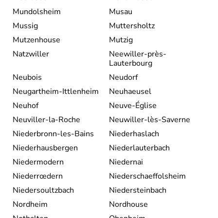
Mundolsheim
Musau
Mussig
Muttersholtz
Mutzenhouse
Mutzig
Natzwiller
Neewiller-près-
Lauterbourg
Neubois
Neudorf
Neugartheim-Ittlenheim
Neuhaeusel
Neuhof
Neuve-Église
Neuviller-la-Roche
Neuwiller-lès-Saverne
Niederbronn-les-Bains
Niederhaslach
Niederhausbergen
Niederlauterbach
Niedermodern
Niedernai
Niederrœdern
Niederschaeffolsheim
Niedersoultzbach
Niedersteinbach
Nordheim
Nordhouse