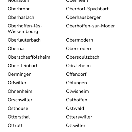
Nothalten
Obenheim
Oberbronn
Oberdorf-Spachbach
Oberhaslach
Oberhausbergen
Oberhoffen-lès-
Oberhoffen-sur-Moder
Wissembourg
Oberlauterbach
Obermodern
Obernai
Oberrœdern
Oberschaeffolsheim
Obersoultzbach
Obersteinbach
Odratzheim
Oermingen
Offendorf
Offwiller
Ohlungen
Ohnenheim
Olwisheim
Orschwiller
Osthoffen
Osthouse
Ostwald
Ottersthal
Otterswiller
Ottrott
Ottwiller