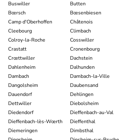
Buswiller
Butten
Bœrsch
Bœsenbiesen
Camp d'Oberhoffen
Châtenois
Cleebourg
Climbach
Colroy-la-Roche
Cosswiller
Crastatt
Cronenbourg
Crœttwiller
Dachstein
Dahlenheim
Dalhunden
Dambach
Dambach-la-Ville
Dangolsheim
Daubensand
Dauendorf
Dehlingen
Dettwiller
Diebolsheim
Diedendorf
Dieffenbach-au-Val
Dieffenbach-lès-Wœrth
Dieffenthal
Diemeringen
Dimbsthal
Dingsheim
Dinsheim-sur-Bruche