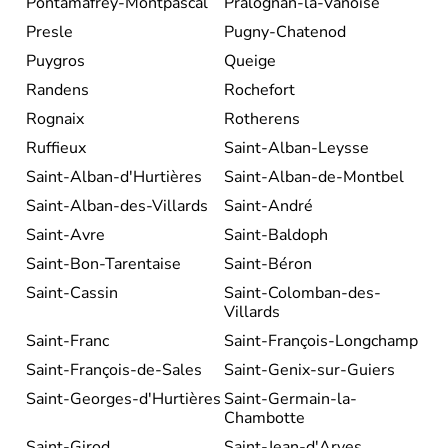
Pontamafrey-Montpascal
Pralognan-la-Vanoise
Presle
Pugny-Chatenod
Puygros
Queige
Randens
Rochefort
Rognaix
Rotherens
Ruffieux
Saint-Alban-Leysse
Saint-Alban-d'Hurtières
Saint-Alban-de-Montbel
Saint-Alban-des-Villards
Saint-André
Saint-Avre
Saint-Baldoph
Saint-Bon-Tarentaise
Saint-Béron
Saint-Cassin
Saint-Colomban-des-
Villards
Saint-Franc
Saint-François-Longchamp
Saint-François-de-Sales
Saint-Genix-sur-Guiers
Saint-Georges-d'Hurtières
Saint-Germain-la-
Chambotte
Saint-Girod
Saint-Jean-d'Arves