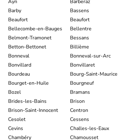
Ayn
Barberaz
Barby
Bassens
Beaufort
Beaufort
Bellecombe-en-Bauges
Bellentre
Belmont-Tramonet
Bessans
Betton-Bettonet
Billième
Bonneval
Bonneval-sur-Arc
Bonvillard
Bonvillaret
Bourdeau
Bourg-Saint-Maurice
Bourget-en-Huile
Bourgneuf
Bozel
Bramans
Brides-les-Bains
Brison
Brison-Saint-Innocent
Centron
Cesolet
Cessens
Cevins
Challes-les-Eaux
Chambéry
Chamousset