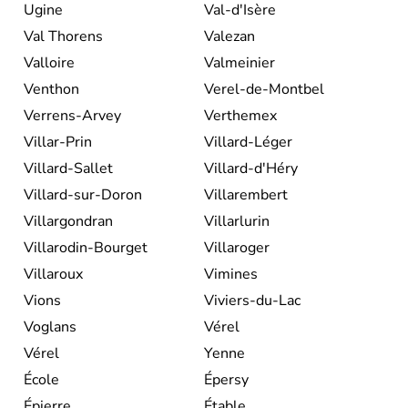
Ugine
Val-d'Isère
Val Thorens
Valezan
Valloire
Valmeinier
Venthon
Verel-de-Montbel
Verrens-Arvey
Verthemex
Villar-Prin
Villard-Léger
Villard-Sallet
Villard-d'Héry
Villard-sur-Doron
Villarembert
Villargondran
Villarlurin
Villarodin-Bourget
Villaroger
Villaroux
Vimines
Vions
Viviers-du-Lac
Voglans
Vérel
Vérel
Yenne
École
Épersy
Épierre
Étable