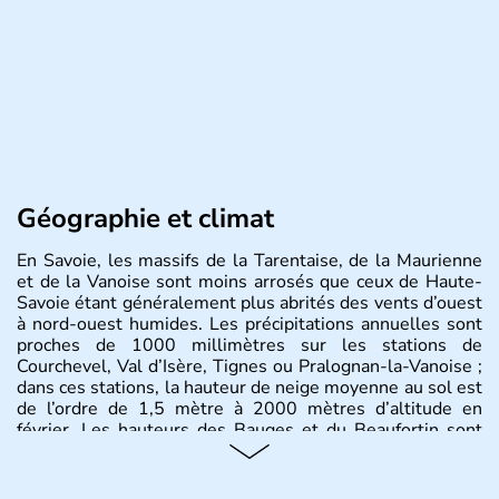
Géographie et climat
En Savoie, les massifs de la Tarentaise, de la Maurienne
et de la Vanoise sont moins arrosés que ceux de Haute-
Savoie étant généralement plus abrités des vents d’ouest
à nord-ouest humides. Les précipitations annuelles sont
proches de 1000 millimètres sur les stations de
Courchevel, Val d’Isère, Tignes ou Pralognan-la-Vanoise ;
dans ces stations, la hauteur de neige moyenne au sol est
de l’ordre de 1,5 mètre à 2000 mètres d’altitude en
février. Les hauteurs des Bauges et du Beaufortin sont
plus arrosées avec 1400 à 1700 mm par an. Au contraire,
la haute vallée de l’Arc très abritée ne reçoit que 600 à
700 mm de précipitations ce qui correspond à la