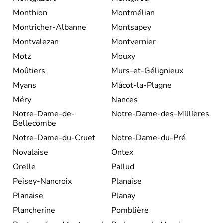
Monthion
Montmélian
Montricher-Albanne
Montsapey
Montvalezan
Montvernier
Motz
Mouxy
Moûtiers
Murs-et-Gélignieux
Myans
Mâcot-la-Plagne
Méry
Nances
Notre-Dame-de-
Notre-Dame-des-Millières
Bellecombe
Notre-Dame-du-Cruet
Notre-Dame-du-Pré
Novalaise
Ontex
Orelle
Pallud
Peisey-Nancroix
Planaise
Planaise
Planay
Plancherine
Pomblière