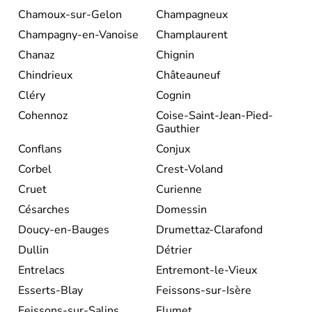
Chamoux-sur-Gelon
Champagneux
Champagny-en-Vanoise
Champlaurent
Chanaz
Chignin
Chindrieux
Châteauneuf
Cléry
Cognin
Cohennoz
Coise-Saint-Jean-Pied-
Gauthier
Conflans
Conjux
Corbel
Crest-Voland
Cruet
Curienne
Césarches
Domessin
Doucy-en-Bauges
Drumettaz-Clarafond
Dullin
Détrier
Entrelacs
Entremont-le-Vieux
Esserts-Blay
Feissons-sur-Isère
Feissons-sur-Salins
Flumet