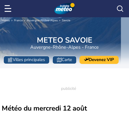
Météo
France
Auvergne-Rhône-Alpes
Savoie
METEO SAVOIE
Auvergne-Rhône-Alpes - France
Villes principales
Carte
Devenez VIP
Météo du
mercredi 12 août