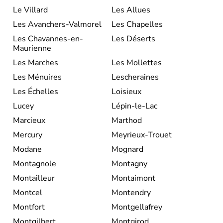
Le Villard
Les Allues
Les Avanchers-Valmorel
Les Chapelles
Les Chavannes-en-
Les Déserts
Maurienne
Les Marches
Les Mollettes
Les Ménuires
Lescheraines
Les Échelles
Loisieux
Lucey
Lépin-le-Lac
Marcieux
Marthod
Mercury
Meyrieux-Trouet
Modane
Mognard
Montagnole
Montagny
Montailleur
Montaimont
Montcel
Montendry
Montfort
Montgellafrey
Montgilbert
Montgirod