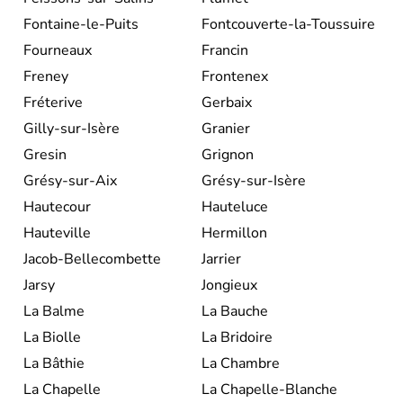
Fontaine-le-Puits
Fontcouverte-la-Toussuire
Fourneaux
Francin
Freney
Frontenex
Fréterive
Gerbaix
Gilly-sur-Isère
Granier
Gresin
Grignon
Grésy-sur-Aix
Grésy-sur-Isère
Hautecour
Hauteluce
Hauteville
Hermillon
Jacob-Bellecombette
Jarrier
Jarsy
Jongieux
La Balme
La Bauche
La Biolle
La Bridoire
La Bâthie
La Chambre
La Chapelle
La Chapelle-Blanche