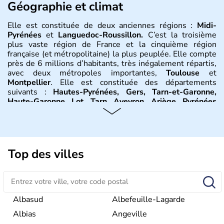
Géographie et climat
Elle est constituée de deux anciennes régions :
Midi-
Pyrénées
et
Languedoc-Roussillon.
C’est la troisième
plus vaste région de France et la cinquième région
française (et métropolitaine) la plus peuplée. Elle compte
près de 6 millions d’habitants, très inégalement répartis,
avec deux métropoles importantes,
Toulouse
et
Montpellier
. Elle est constituée des départements
suivants :
Hautes-Pyrénées, Gers, Tarn-et-Garonne,
Haute-Garonne, Lot, Tarn, Aveyron, Ariège, Pyrénées
orientales, Aude, Hérault, Gard, Lozère
. Elle est bordée
au sud-est par la
Méditerranée
, à l’est par le
Rhône
et on
trouve à l’ouest la
Garonne
. Elle se situe entre les
Pyrénées
et le
Massif central
. Le climat y est partagée
entre trois influences : méditerranéenne à l’est,
Top des villes
montagnarde au nord et au sud et océanique à l’ouest.
Histoire et administration
La région a été tardivement sous domination romaine, à
Albasud
Albefeuille-Lagarde
partir du 4ème siècle après J.C. À la division de l'Empire
Albias
Angeville
franc, l'
Occitanie
a été divisée au 9ème siècle en