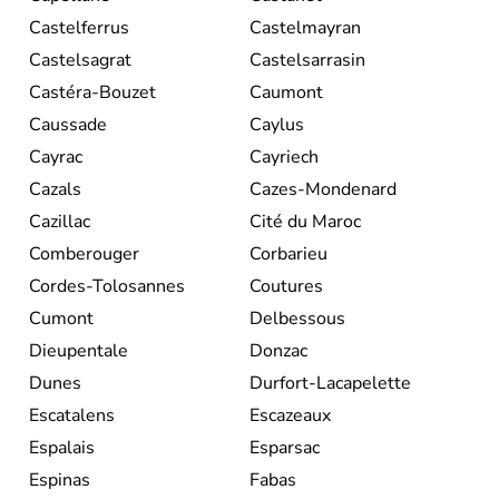
Castelferrus
Castelmayran
Castelsagrat
Castelsarrasin
Castéra-Bouzet
Caumont
Caussade
Caylus
Cayrac
Cayriech
Cazals
Cazes-Mondenard
Cazillac
Cité du Maroc
Comberouger
Corbarieu
Cordes-Tolosannes
Coutures
Cumont
Delbessous
Dieupentale
Donzac
Dunes
Durfort-Lacapelette
Escatalens
Escazeaux
Espalais
Esparsac
Espinas
Fabas