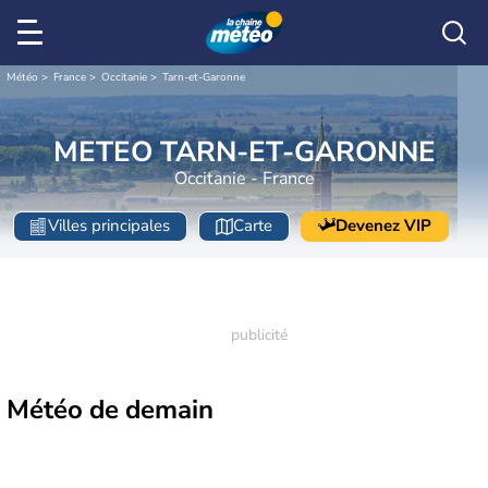
Météo
France
Occitanie
Tarn-et-Garonne
METEO TARN-ET-GARONNE
Occitanie - France
Villes principales
Carte
Devenez VIP
Météo de
demain