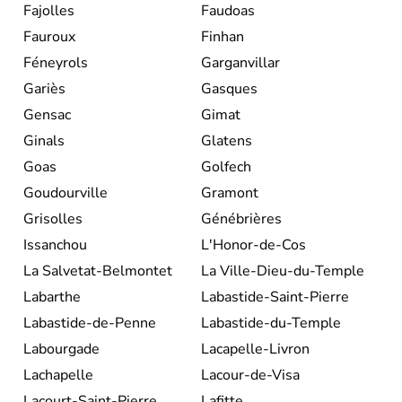
Fajolles
Faudoas
Fauroux
Finhan
Féneyrols
Garganvillar
Gariès
Gasques
Gensac
Gimat
Ginals
Glatens
Goas
Golfech
Goudourville
Gramont
Grisolles
Génébrières
Issanchou
L'Honor-de-Cos
La Salvetat-Belmontet
La Ville-Dieu-du-Temple
Labarthe
Labastide-Saint-Pierre
Labastide-de-Penne
Labastide-du-Temple
Labourgade
Lacapelle-Livron
Lachapelle
Lacour-de-Visa
Lacourt-Saint-Pierre
Lafitte