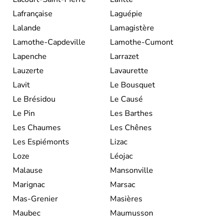
Lafrançaise
Laguépie
Lalande
Lamagistère
Lamothe-Capdeville
Lamothe-Cumont
Lapenche
Larrazet
Lauzerte
Lavaurette
Lavit
Le Bousquet
Le Brésidou
Le Causé
Le Pin
Les Barthes
Les Chaumes
Les Chênes
Les Espiémonts
Lizac
Loze
Léojac
Malause
Mansonville
Marignac
Marsac
Mas-Grenier
Masières
Maubec
Maumusson