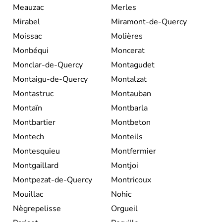
Meauzac
Merles
Mirabel
Miramont-de-Quercy
Moissac
Molières
Monbéqui
Moncerat
Monclar-de-Quercy
Montagudet
Montaigu-de-Quercy
Montalzat
Montastruc
Montauban
Montaïn
Montbarla
Montbartier
Montbeton
Montech
Monteils
Montesquieu
Montfermier
Montgaillard
Montjoi
Montpezat-de-Quercy
Montricoux
Mouillac
Nohic
Nègrepelisse
Orgueil