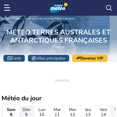
Météo
France
Terres australes et antarctiques françaises
METEO TERRES AUSTRALES ET
ANTARCTIQUES FRANÇAISES
France
Carte
Villes principales
Devenez VIP
Météo
du jour
Sam
Dim
Lun
Mar
Mer
Jeu
Ven
8
9
10
11
12
13
14