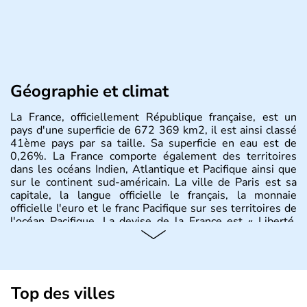
Géographie et climat
La France, officiellement République française, est un
pays d'une superficie de 672 369 km2, il est ainsi classé
41ème pays par sa taille. Sa superficie en eau est de
0,26%. La France comporte également des territoires
dans les océans Indien, Atlantique et Pacifique ainsi que
sur le continent sud-américain. La ville de Paris est sa
capitale, la langue officielle le français, la monnaie
officielle l'euro et le franc Pacifique sur ses territoires de
l'océan Pacifique. La devise de la France est « Liberté,
Égalité, Fraternité », et son drapeau est constitué de trois
bandes verticales régulières bleue, blanche et rouge.
L'hymne national est La Marseillaise. La partie
européenne de la France est appelée France
métropolitaine et est située à l'une des extrémités
Top des villes
occidentales de l'Europe. Elle est bordée par la mer du