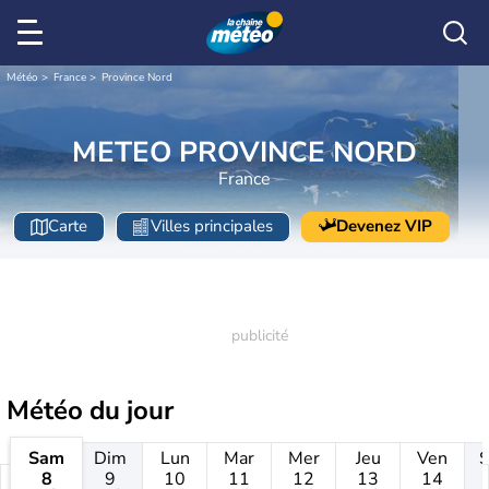
Météo
France
Province Nord
METEO PROVINCE NORD
France
Carte
Villes principales
Devenez VIP
Météo
du jour
Sam
Dim
Lun
Mar
Mer
Jeu
Ven
8
9
10
11
12
13
14