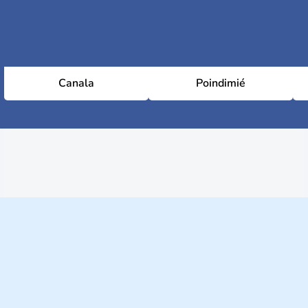
Canala
Poindimié