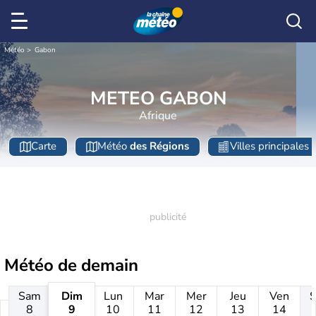
Météo
Gabon
METEO GABON
Afrique
Carte
Météo
des Régions
Villes principales
Météo de
demain
Sam
Dim
Lun
Mar
Mer
Jeu
Ven
8
9
10
11
12
13
14