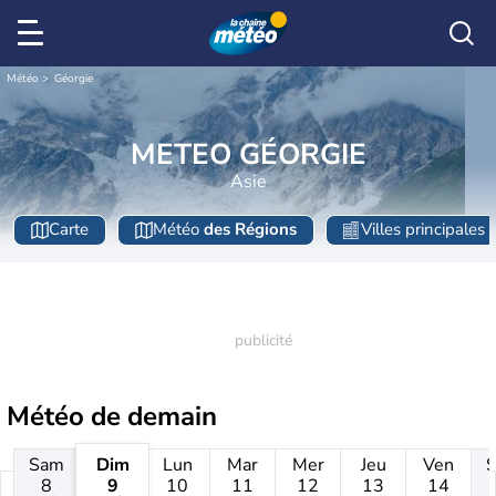
Météo
Géorgie
METEO GÉORGIE
Asie
Carte
Météo
des Régions
Villes principales
Météo de
demain
Sam
Dim
Lun
Mar
Mer
Jeu
Ven
8
9
10
11
12
13
14