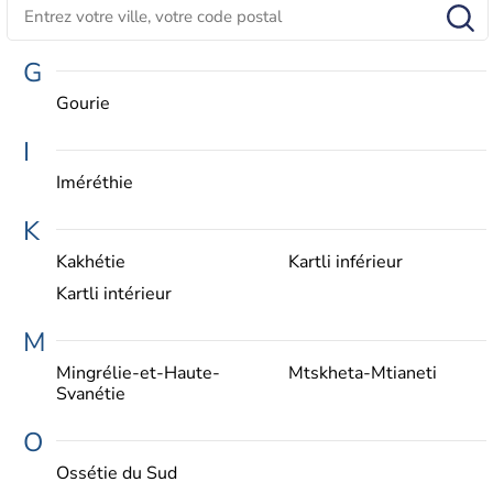
G
Gourie
I
Iméréthie
K
Kakhétie
Kartli inférieur
Kartli intérieur
M
Mingrélie-et-Haute-
Mtskheta-Mtianeti
Svanétie
O
Ossétie du Sud