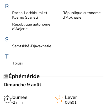
R
Racha-Lechkhumi et
République autonome
Kvemo Svaneti
d'Abkhazie
République autonome
d'Adjarie
S
Samtskhé-Djavakhétie
T
Tbilisi
Éphéméride
Dimanche 9 août
Journée
Lever
-2 min
06h01