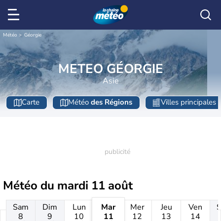
Météo
Géorgie
METEO GÉORGIE
Asie
Carte
Météo
des Régions
Villes principales
Météo du
mardi 11 août
Sam
Dim
Lun
Mar
Mer
Jeu
Ven
8
9
10
11
12
13
14