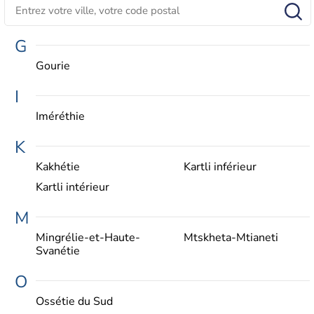
G
Gourie
I
Iméréthie
K
Kakhétie
Kartli inférieur
Kartli intérieur
M
Mingrélie-et-Haute-
Mtskheta-Mtianeti
Svanétie
O
Ossétie du Sud