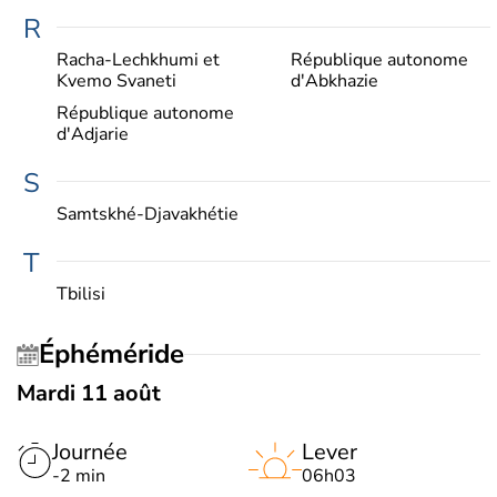
R
Racha-Lechkhumi et
République autonome
Kvemo Svaneti
d'Abkhazie
République autonome
d'Adjarie
S
Samtskhé-Djavakhétie
T
Tbilisi
Éphéméride
Mardi 11 août
Journée
Lever
-2 min
06h03