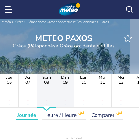
Météo
Grèce
Péloponnèse Grèce occidentale et Îles Ioniennes
Paxos
METEO PAXOS
Grèce (Péloponnèse Grèce occidentale et Îles
Ioniennes)
Jeu
Ven
Sam
Dim
Lun
Mar
Mer
J
06
07
08
09
10
11
12
-
-
-
-
-
-
-
-
-
-
-
-
-
-
Journée
Heure / Heure
Comparer