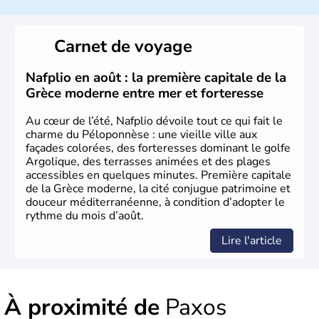
concerne la philosophie et le théâtre, la Grèce antique est
aussi la première à avoir introduit le concept de
démocratie. Elle est également responsable de
Carnet de voyage
l'invention des Jeux Olympiques en 776 avant J.C. Le 25
mars 1820 sonne le début de la Guerre d'indépendance,
aujourd'hui date de la fête nationale grecque. La Grèce
Nafplio en août : la première capitale de la
est définitivement reconnue comme état indépendant à
Grèce moderne entre mer et forteresse
partir de 1830.
Au cœur de l’été, Nafplio dévoile tout ce qui fait le
charme du Péloponnèse : une vieille ville aux
façades colorées, des forteresses dominant le golfe
Argolique, des terrasses animées et des plages
accessibles en quelques minutes. Première capitale
de la Grèce moderne, la cité conjugue patrimoine et
douceur méditerranéenne, à condition d’adopter le
rythme du mois d’août.
Lire l'article
À proximité de
Paxos