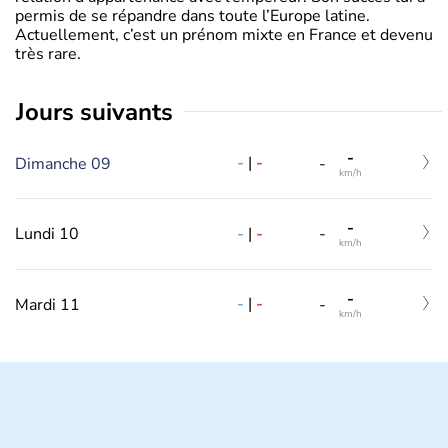
permis de se répandre dans toute l’Europe latine.
Actuellement, c’est un prénom mixte en France et devenu
très rare.
jours suivants
-
-
|
-
Dimanche 09
-
km/h
-
-
|
-
Lundi 10
-
km/h
-
-
|
-
Mardi 11
-
km/h