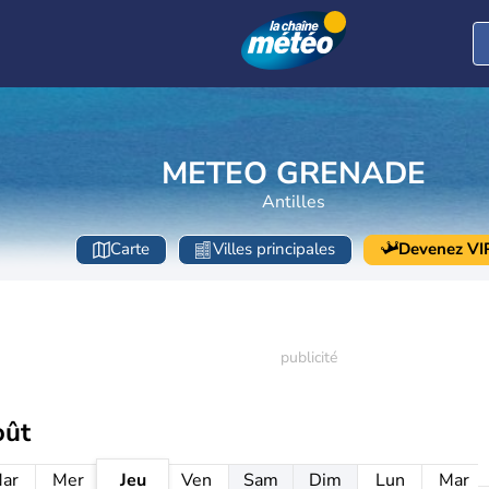
METEO GRENADE
Antilles
Carte
Villes principales
Devenez VI
oût
ar
Mer
Jeu
Ven
Sam
Dim
Lun
Mar