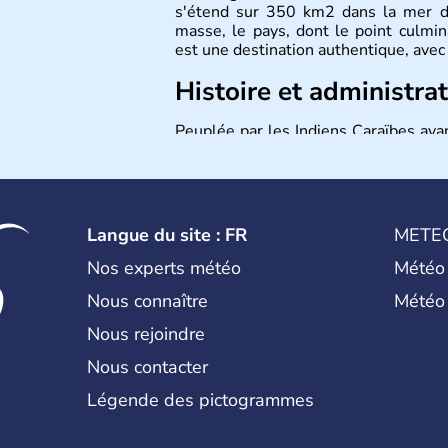
s'étend sur 350 km2 dans la mer d
masse, le pays, dont le point culmi
est une destination authentique, avec 
Histoire et administra
Peuplée par les Indiens Caraïbes avan
Grenade est une colonie français
l'Angleterre par le Traité de Pari
après, elle redevient britannique av
1783. Le pays devient indépendant 
Commonwealth, on y parle l'anglais et
Langue du site : FR
METE
Caraïbe orientale.
Nos experts météo
Météo
Nous connaître
Météo
Nous rejoindre
Nous contacter
Légende des pictogrammes