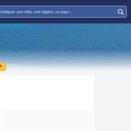
P
Mer
Jeu
Ven
Sam