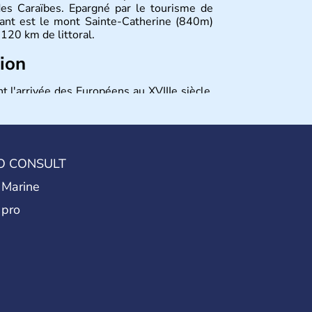
es Caraïbes. Epargné par le tourisme de
nant est le mont Sainte-Catherine (840m)
120 km de littoral.
tion
t l'arrivée des Européens au XVIIIe siècle,
e de 1649 à 1760 avant d'être cédée à
s. Reconquise par la France peu de temps
ec la signature du Traité de Versailles en
le 7 février 1974. Aujourd'hui membre du
 la monnaie officielle est le dollar de la
O CONSULT
 Marine
 pro