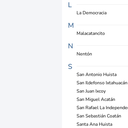
L
La Democracia
M
Malacatancito
N
Nentón
S
San Antonio Huista
San Ildefonso Ixtahuacán
San Juan Ixcoy
San Miguel Acatán
San Rafael La Independe
San Sebastián Coatán
Santa Ana Huista