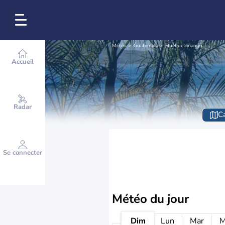
Météo
Guatemala
Huehuetenango
Accueil
Radar
Ca
Se connecter
Météo
du jour
Dim
Lun
Mar
M