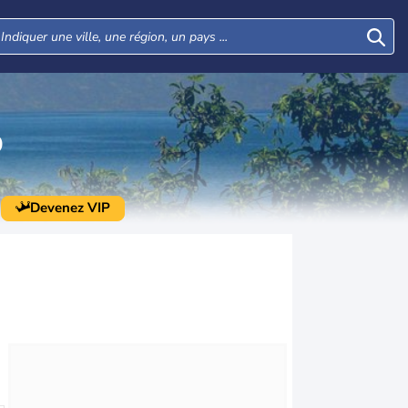
O
Devenez VIP
Jeu
Ven
Sam
Dim