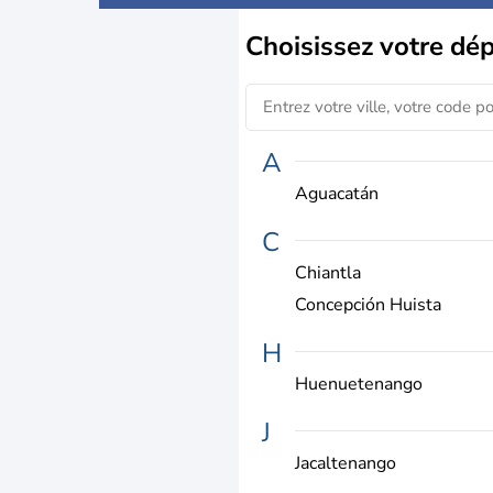
Choisissez
votre dé
A
Aguacatán
C
Chiantla
Concepción Huista
H
Huenuetenango
J
Jacaltenango