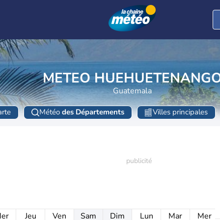
METEO HUEHUETENANG
Guatemala
rte
Météo
des Départements
Villes principales
er
Jeu
Ven
Sam
Dim
Lun
Mar
Mer