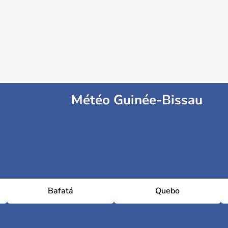
Météo Guinée-Bissau
Bafatá
Quebo