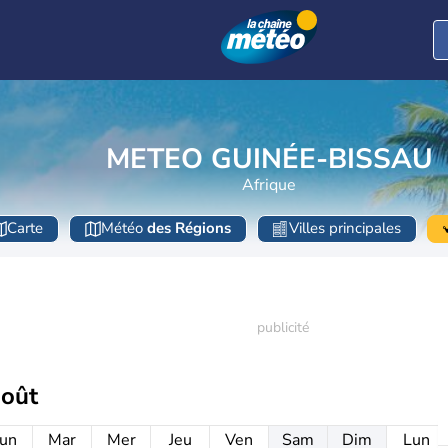
METEO GUINÉE-BISSAU
Afrique
Carte
Météo
des Régions
Villes principales
août
un
Mar
Mer
Jeu
Ven
Sam
Dim
Lun