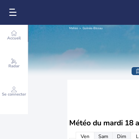
Météo
Guinée-Bissau
Accueil
Radar
Se connecter
Météo du
mardi 18 
Ven
Sam
Dim
L