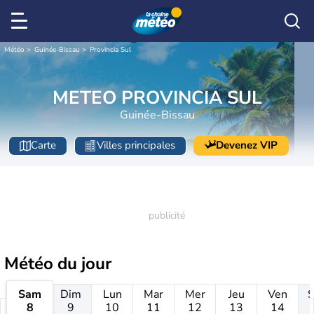
Météo
Guinée-Bissau
Provincia Sul
METEO PROVINCIA SUL
Guinée-Bissau
Carte
Villes principales
Devenez VIP
Météo
du jour
Sam
Dim
Lun
Mar
Mer
Jeu
Ven
8
9
10
11
12
13
14