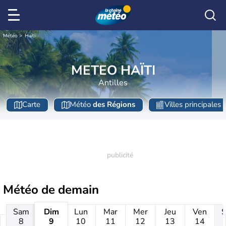
Météo
Haïti
METEO HAÏTI
Antilles
Carte
Météo
des Régions
Villes principales
Météo de
demain
Sam
Dim
Lun
Mar
Mer
Jeu
Ven
8
9
10
11
12
13
14