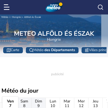
Météo
Hongrie
Alföld és Észak
METEO ALFÖLD ÉS ÉSZAK
Hongrie
Carte
Météo
des Départements
Villes princ
Météo
du jour
Ven
Sam
Dim
Lun
Mar
Mer
Jeu
7
8
9
10
11
12
13