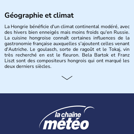
Géographie et climat
La Hongrie bénéficie d'un climat continental modéré, avec
des hivers bien enneigés mais moins froids qu'en Russie.
La cuisine hongroise connaît certaines influences de la
gastronomie française auxquelles s'ajoutent celles venant
d'Autriche. Le goulasch, sorte de ragoût et le Tokaj, vin
très recherché en est le fleuron. Bela Bartok et Franz
Liszt sont des compositeurs hongrois qui ont marqué les
deux derniers siècles.
Histoire et administration
Pays d'Europe centrale, membre de l'Union européenne
depuis 2004, la Hongrie est aussi appelée « pays magyar
». Un peu plus de dix millions d'habitants composent le
pays dont la langue est bien-sûr le hongrois et la
monnaie le forint. Sa capitale s'appelle Budapest.
L'industrie de la métallurgie s'est pendant longtemps
développée en Hongrie.