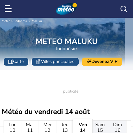
Météo
Indonésie
Maluku
METEO MALUKU
Indonésie
Carte
Villes principales
Devenez VIP
Météo du
vendredi 14 août
Lun
Mar
Mer
Jeu
Ven
Sam
Dim
10
11
12
13
14
15
16