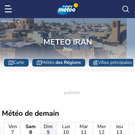
Météo
Iran
METEO IRAN
Asie
Carte
Météo
des Régions
Villes principales
Météo de
demain
Ven
Sam
Dim
Lun
Mar
Mer
Jeu
7
8
9
10
11
12
13