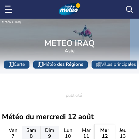
Météo
Iraq
METEO IRAQ
Asie
Carte
Météo
des Régions
Villes principales
Météo du
mercredi 12 août
Ven
Sam
Dim
Lun
Mar
Mer
Jeu
7
8
9
10
11
12
13