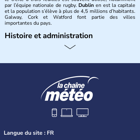
par l’équipe nationale de rugby.
Dublin
en est la capitale
et la population s’élève à plus de 4,5 millions d’habitants.
Galway, Cork et Watford font partie des villes
importantes du pays.
Histoire et administration
Les Celtes, arrivés en Irlande en 6500 avant J.C., sont
restés plus de mille ans dans le pays où ils ont
durablement influencé les comportements. En proie à de
cruelles difficultés économiques, le pays a bénéficié en
novembre 2010 d'un plan de sauvetage du FMI. L'Irlande
est membre de l'Union européenne depuis 1973.
Langue du site : FR