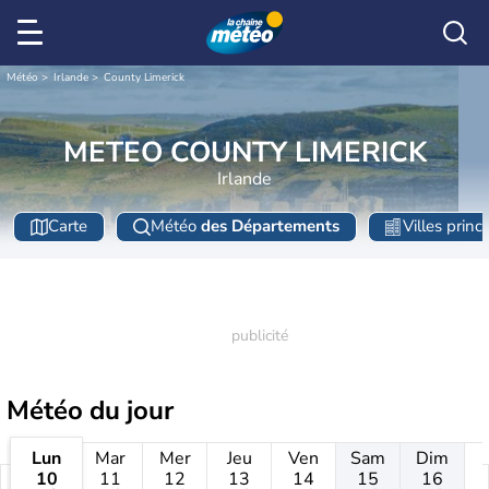
Météo
Irlande
County Limerick
METEO COUNTY LIMERICK
Irlande
Carte
Météo
des Départements
Villes princ
Météo
du jour
Lun
Mar
Mer
Jeu
Ven
Sam
Dim
10
11
12
13
14
15
16