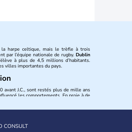
la harpe celtique, mais le trèfle à trois
nt par l’équipe nationale de rugby.
Dublin
’élève à plus de 4,5 millions d’habitants.
es villes importantes du pays.
tion
0 avant J.C., sont restés plus de mille ans
influencé les comportements. En proie à de
e pays a bénéficié en novembre 2010 d'un
 est membre de l'Union européenne depuis
O CONSULT