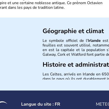
pire et une certaine noblesse antique. Ce prénom Octavien
rant dans les pays de tradition latine.
Géographie et climat
Le symbole officiel de l'
Irlande
est 
feuilles est souvent utilisé, notamme
en est la capitale et la population s
Galway, Cork et Watford font partie d
Histoire et administra
Les Celtes, arrivés en Irlande en 650
dans le pays où ils ont durablement 
cruelles difficultés économiques, l
plan de sauvetage du FMI. L'Irlande
1973.
Langue du site : FR
METE