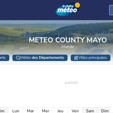
METEO COUNTY MAYO
Irlande
rte
Météo
des Départements
Villes principales
im
Lun
Mar
Mer
Jeu
Ven
Sam
Dim