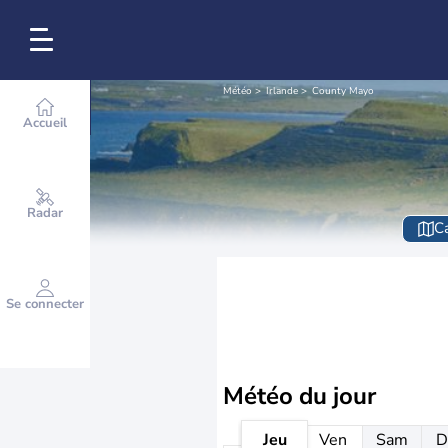
Météo
Irlande
County Mayo
Accueil
Radar
Ca
Se connecter
Météo
du jour
Jeu
Ven
Sam
D