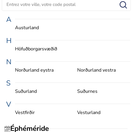
A
Austurland
H
Höfuðborgarsvæðið
N
Norðurland eystra
Norðurland vestra
S
Suðurland
Suðurnes
V
Vestfirðir
Vesturland
Éphéméride