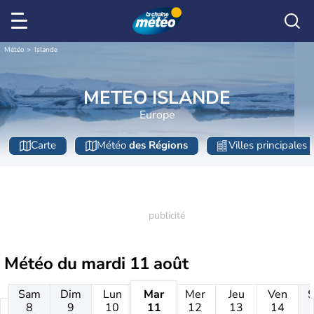
Météo
Islande
METEO ISLANDE
Europe
Carte
Météo
des Régions
Villes principales
Météo du
mardi 11 août
Sam
Dim
Lun
Mar
Mer
Jeu
Ven
8
9
10
11
12
13
14