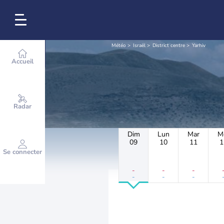
Météo
Israël
District centre
Yarhiv
Accueil
Radar
Dim
Lun
Mar
M
09
10
11
1
Se connecter
-
-
-
-
-
-