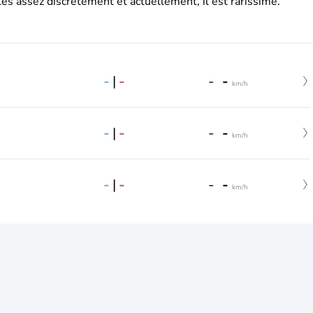
es assez discrètement et actuellement, il est rarissime.
-
|
-
-
-
km/h
-
|
-
-
-
km/h
-
|
-
-
-
km/h