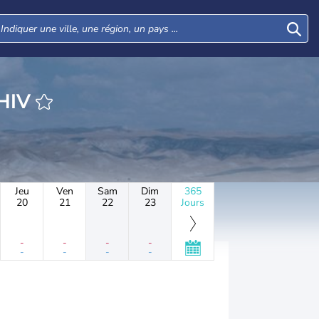
HEURE YARHIV
Jeu
Ven
Sam
Dim
365
20
21
22
23
Jours
-
-
-
-
-
-
-
-