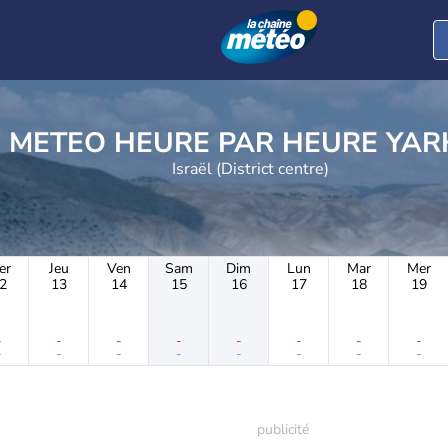
METEO HEURE PAR 
Israël (District centre)
er
Jeu
Ven
Sam
Dim
Lun
Mar
Mer
2
13
14
15
16
17
18
19
-
-
-
-
-
-
-
-
-
-
-
-
-
-
-
-